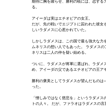
期待に胸を躍らせ、勝利の暁には、恋する
る。
アイーダは実はエチオピアの女王。
だが、先の戦いでエジプトに囚われた彼女
しいラダメスに心惹かれていた。
しかしラダメスは、この国で最も強大な力
ムネリスの想い人でもあった。 ラダメスの
ネリスは二人の仲を疑い始める。
ついに、ラダメスが将軍に選ばれ、ラダメ
め、アイーダの父であるエチオピアの王ア
勝利の褒美としてラダメスが望んだものは
った。
「憎しみではなく慈悲を」というラダメス
トの人々。 だが、ファラオはラダメスの言