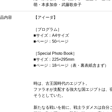
萌・本多加奈・武藤歌奈子
品内容
【アイーダ】
［プログラム］
■サイズ：A4サイズ
■ページ：50ページ
［Special Photo Book］
■サイズ：225×295mm
■ページ：18ページ（表・裏表紙含まず）
時は、古王国時代のエジプト。
ファラオが支配する強大な国エジプトは、
そうとしていた。
新たなる戦いを前に、戦士ラダメスは自分