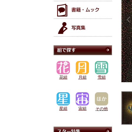
花組
月組
雪組
星組
宙組
その他