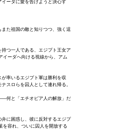
アイーダに愛を告げようと決心す
もまた祖国の敵と知りつつ、強く逞
を持つ一人である、エジプト王女ア
アイーダへ向ける視線から、アム
スが率いるエジプト軍は勝利を収
モナスロらを囚人として連れ帰る。
――何と「エチオピア人の解放」だ
の弁に困惑し、彼に反対するエジプ
葉を容れ、ついに囚人を開放する