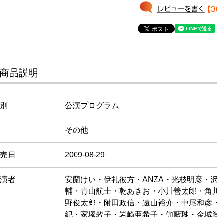
商品説明
別
公演プログラム
その他
売日
2009-08-29
演者
安蘭けい・伊礼彼方・ANZA・光枝明彦・
輔・青山航士・乾あきお・小川善太郎・角川
野俊太郎・附田政信・遠山裕介・中尾和彦
紀・家塚敦子・岩崎亜希子・伽藍琳・金城