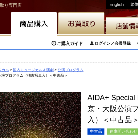
取り専門店
ご購入ガイド
ログイン／会員登録
ジカル
国内ミュージカル＆演劇
公演プログラム
東京・大阪公演プログラム（稽古写真入）＜中古品＞
AIDA+ Speci
京・大阪公演
入）＜中古品
中古品
在庫問い合わせ