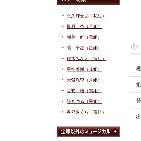
永久輝せあ（花組）
鳳月 杏（月組）
朝美 絢（雪組）
暁 千星（星組）
桜木みなと（宙組）
種
星空美咲（花組）
天紫珠李（月組）
組
音彩 唯（雪組）
発
詩ちづる（星組）
春乃さくら（宙組）
出