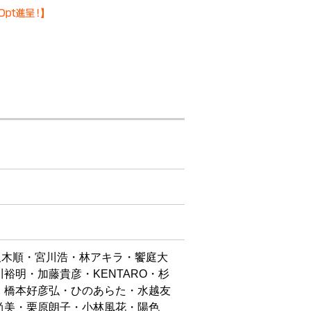
沢木順・宮川浩・林アキラ・饗庭大
裕明・加藤貴彦・KENTARO・杉
・橋本好彦弘・ひのあらた・水越友
尚美・栗原朗子・小林風花・陽色