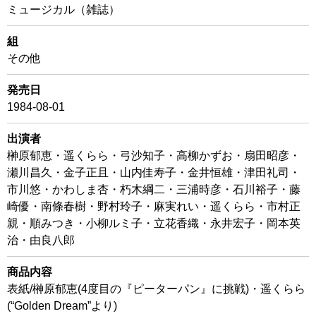
ミュージカル（雑誌）
組
その他
発売日
1984-08-01
出演者
榊原郁恵・遥くらら・弓沙知子・高柳かずお・扇田昭彦・
瀬川昌久・金子正且・山内佳寿子・金井恒雄・津田礼司・
市川悠・かわしま杏・朽木綱二・三浦時彦・石川裕子・藤
崎優・南條春樹・野村玲子・麻実れい・遥くらら・市村正
親・順みつき・小柳ルミ子・立花香織・永井宏子・岡本英
治・由良八郎
商品内容
表紙/榊原郁恵(4度目の『ピーターパン』に挑戦)・遥くらら
(“Golden Dream”より)