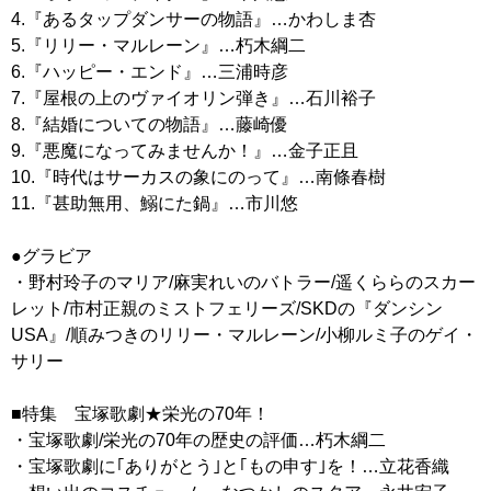
4.『あるタップダンサーの物語』…かわしま杏
5.『リリー・マルレーン』…朽木綱二
6.『ハッピー・エンド』…三浦時彦
7.『屋根の上のヴァイオリン弾き』…石川裕子
8.『結婚についての物語』…藤崎優
9.『悪魔になってみませんか！』…金子正且
10.『時代はサーカスの象にのって』…南條春樹
11.『甚助無用、鰯にた鍋』…市川悠
●グラビア
・野村玲子のマリア/麻実れいのバトラー/遥くららのスカー
レット/市村正親のミストフェリーズ/SKDの『ダンシン
USA』/順みつきのリリー・マルレーン/小柳ルミ子のゲイ・
サリー
■特集 宝塚歌劇★栄光の70年！
・宝塚歌劇/栄光の70年の歴史の評価…朽木綱二
・宝塚歌劇に｢ありがとう｣と｢もの申す｣を！…立花香織