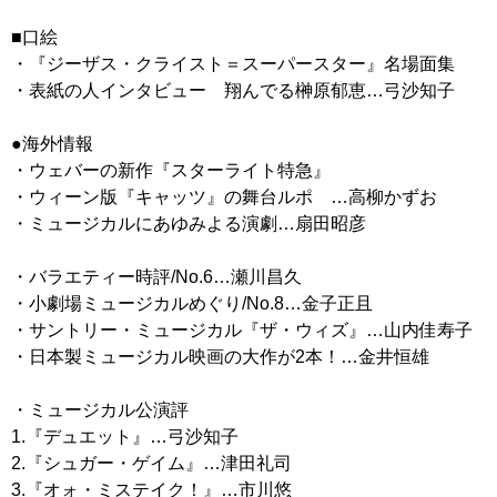
■口絵
・『ジーザス・クライスト＝スーパースター』名場面集
・表紙の人インタビュー 翔んでる榊原郁恵…弓沙知子
●海外情報
・ウェバーの新作『スターライト特急』
・ウィーン版『キャッツ』の舞台ルポ …高柳かずお
・ミュージカルにあゆみよる演劇…扇田昭彦
・バラエティー時評/No.6…瀬川昌久
・小劇場ミュージカルめぐり/No.8…金子正且
・サントリー・ミュージカル『ザ・ウィズ』…山内佳寿子
・日本製ミュージカル映画の大作が2本！…金井恒雄
・ミュージカル公演評
1.『デュエット』…弓沙知子
2.『シュガー・ゲイム』…津田礼司
3.『オォ・ミステイク！』…市川悠