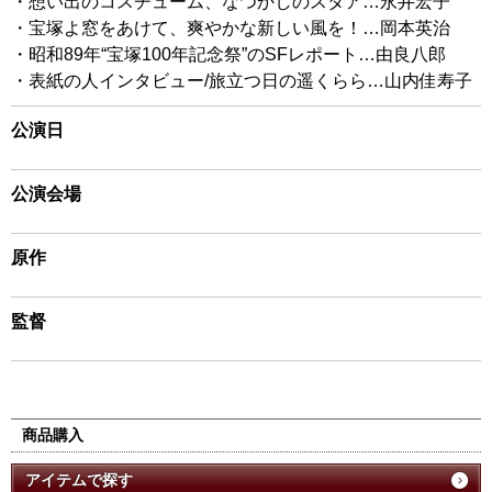
・想い出のコスチューム、なつかしのスタア…永井宏子
・宝塚よ窓をあけて、爽やかな新しい風を！…岡本英治
・昭和89年“宝塚100年記念祭”のSFレポート…由良八郎
・表紙の人インタビュー/旅立つ日の遥くらら…山内佳寿子
公演日
公演会場
原作
監督
商品購入
アイテムで探す