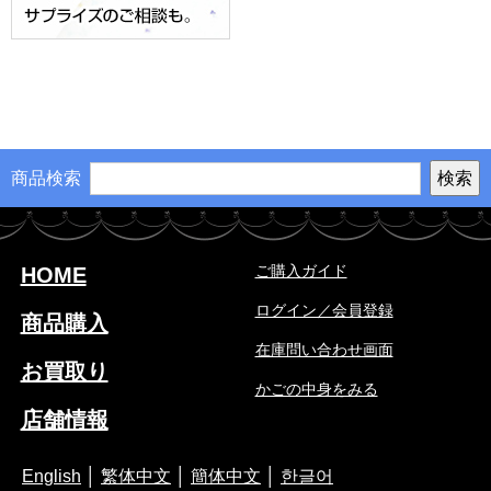
商品検索
ご購入ガイド
HOME
ログイン／会員登録
商品購入
在庫問い合わせ画面
お買取り
かごの中身をみる
店舗情報
English
│
繁体中文
│
簡体中文
│
한글어