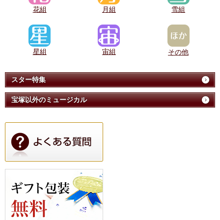
花組
月組
雪組
星組
宙組
その他
スター特集
宝塚以外のミュージカル