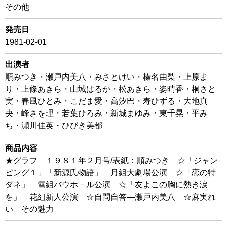
その他
発売日
1981-02-01
出演者
順みつき・瀬戸内美八・みさとけい・榛名由梨・上原ま
り・上條あきら・山城はるか・松あきら・姿晴香・桐さと
実・春風ひとみ・こだま愛・高汐巴・寿ひずる・大地真
央・峰さを理・若葉ひろみ・新城まゆみ・東千晃・平み
ち・瀬川佳英・ひびき美都
商品内容
★グラフ １９８１年２月号/表紙：順みつき ☆「ジャン
ピング１」「新源氏物語」 月組大劇場公演 ☆「恋の特
ダネ」 雪組バウホ－ル公演 ☆「友よこの胸に熱き涙
を」 花組新人公演 ☆自問自答―瀬戸内美八 ☆麻実れ
い その魅力