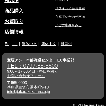
HOME
ログイン／会員登録
商品購入
在庫問い合わせ画面
お買取り
かごの中身をみる
店舗情報
English
│
繁体中文
│
簡体中文
│
한글어
宝塚アン 本部流通センター EC事業部
TEL：0797-85-5500
9:00～17:00／日・祭日を除く
お問い合わせフォーム
〒665-0003
兵庫県宝塚市湯本町9-10
info@takarazuka-an.co.jp
© 1998 Takarazuka-an