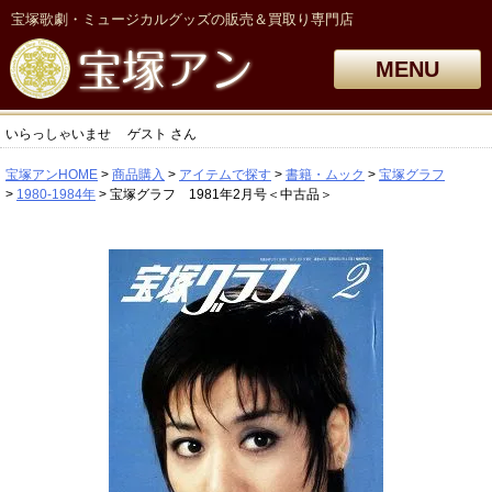
宝塚歌劇・ミュージカルグッズの販売＆買取り専門店
MENU
いらっしゃいませ
ゲスト
さん
宝塚アンHOME
商品購入
アイテムで探す
書籍・ムック
宝塚グラフ
1980-1984年
宝塚グラフ 1981年2月号＜中古品＞