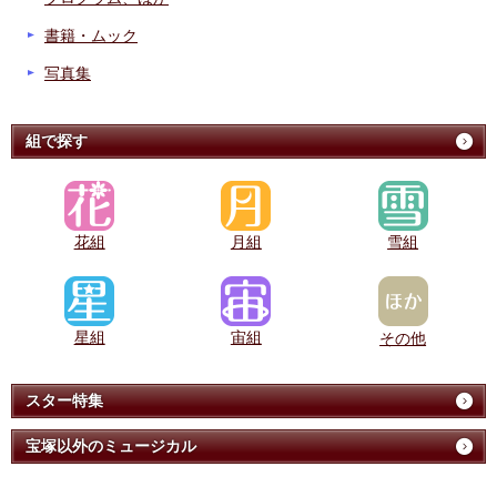
書籍・ムック
写真集
組で探す
花組
月組
雪組
星組
宙組
その他
スター特集
宝塚以外のミュージカル