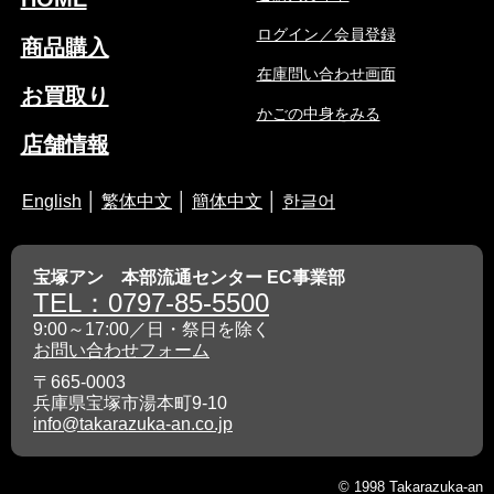
ログイン／会員登録
商品購入
在庫問い合わせ画面
お買取り
かごの中身をみる
店舗情報
English
│
繁体中文
│
簡体中文
│
한글어
宝塚アン 本部流通センター EC事業部
TEL：0797-85-5500
9:00～17:00／日・祭日を除く
お問い合わせフォーム
〒665-0003
兵庫県宝塚市湯本町9-10
info@takarazuka-an.co.jp
© 1998 Takarazuka-an