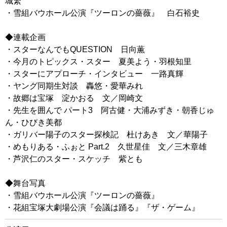
城繁
・雪組バウホール公演『ツーロンの薔薇』 白石裕史
◆連載企画
・スターなんでもQUESTION 日向薫
・今月のトピックス・スター 夏美よう・羽根知里
・スターにアプローチ・インタビュー 一路真輝
・ヤング同期生対談 轟悠・愛華みれ
・故郷は宝塚 淀かおる 文／岡崎文
・先生を囲んで パート3 阿古健・大浦みずき・朝香じゅ
ん・ひびき美都
・ガリバー陽子のスター探検記 杜けあき 文／華陽子
・めもりある・ふぉと Part.2 久世星佳 文／三木章雄
・芦沢仁のスター・スケッチ 紫とも
◆舞台写真
・雪組バウホール公演『ツーロンの薔薇』
・花組宝塚大劇場公演『会議は踊る』『ザ・ゲーム』