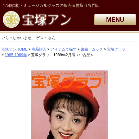
宝塚歌劇・ミュージカルグッズの販売＆買取り専門店
MENU
いらっしゃいませ
ゲスト
さん
宝塚アンHOME
商品購入
アイテムで探す
書籍・ムック
宝塚グラフ
1985-1989年
宝塚グラフ 1989年2月号＜中古品＞