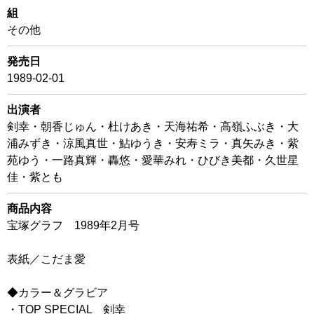
組
その他
発売日
1989-02-01
出演者
剣幸・朝香じゅん・杜けあき・天海祐希・高嶺ふぶき・大
浦みずき・涼風真世・鮎ゆうき・安寿ミラ・真矢みき・紫
苑ゆう・一路真輝・轟悠・愛華みれ・ひびき美都・久世星
佳・紫とも
商品内容
宝塚グラフ 1989年2月号
表紙／こだま愛
◆カラー＆グラビア
・TOP SPECIAL 剣幸