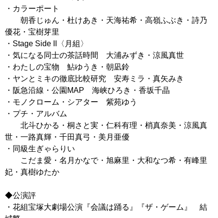
・カラーポート
朝香じゅん・杜けあき・天海祐希・高嶺ふぶき・詩乃
優花・宝樹芽里
・Stage Side II〈月組〉
・気になる同士の茶話時間 大浦みずき・涼風真世
・わたしの宝物 鮎ゆうき・朝凪鈴
・ヤンとミキの徹底比較研究 安寿ミラ・真矢みき
・阪急沿線・公園MAP 海峡ひろき・香坂千晶
・モノクローム・シアター 紫苑ゆう
・プチ・アルバム
北斗ひかる・桐さと実・仁科有理・梢真奈美・涼風真
世・一路真輝・千田真弓・美月亜優
・同級生ぎゃらりい
こだま愛・名月かなで・旭麻里・大和なつ希・有峰里
妃・真樹ゆたか
◆公演評
・花組宝塚大劇場公演『会議は踊る』『ザ・ゲーム』 結