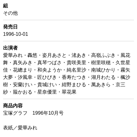
組
その他
発売日
1996-10-01
出演者
愛華みれ・轟悠・姿月あさと・渚あき・高嶺ふぶき・風花
舞・真矢みき・真琴つばさ・貴咲美里・樹里咲穂・久世星
佳・花總まり・和央ようか・純名里沙・南城ひかり・霧矢
大夢・汐風幸・匠ひびき・香寿たつき・湖月わたる・楓沙
樹・安蘭けい・貴城けい・紺野まひる・萬あきら・京三
紗・箙かおる・星奈優里・翠花果
商品内容
宝塚グラフ 1996年10月号
表紙／愛華みれ