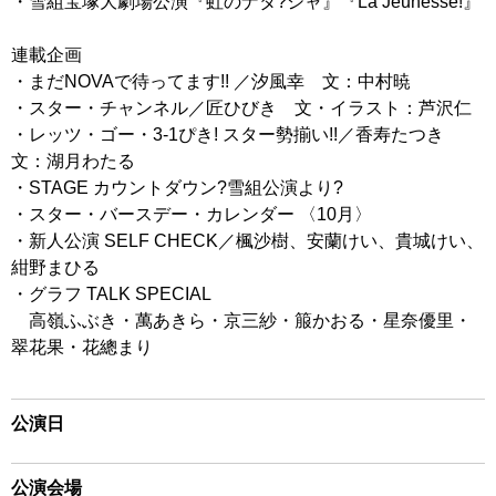
・雪組宝塚大劇場公演『虹のナタ?シャ』『La Jeunesse!』
連載企画
・まだNOVAで待ってます!! ／汐風幸 文：中村暁
・スター・チャンネル／匠ひびき 文・イラスト：芦沢仁
・レッツ・ゴー・3-1ぴき! スター勢揃い!!／香寿たつき
文：湖月わたる
・STAGE カウントダウン?雪組公演より?
・スター・バースデー・カレンダー 〈10月〉
・新人公演 SELF CHECK／楓沙樹、安蘭けい、貴城けい、
紺野まひる
・グラフ TALK SPECIAL
高嶺ふぶき・萬あきら・京三紗・箙かおる・星奈優里・
翠花果・花總まり
公演日
公演会場