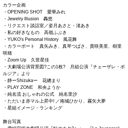
カラー企画
・OPENING SHOT 愛華みれ
・Jewelry Illusion 轟悠
・リクエスト談話室／姿月あさと・渚あき
・私の好きなもの 高嶺ふぶき
・YUKO's Personal History 風花舞
・カラーポート 真矢みき、真琴つばさ、貴咲美里、樹里
咲穂
・Zoom Up 久世星佳
・大劇場公演背景図?この1枚? 月組公演『チェーザレ・ボ
ルジア』より
・静ーShizukaー 花總まり
・PLAY ZONE 和央ようか
・純名流 おしゃれの公式 純名里沙
・ただいま赤マル上昇中! ／南城ひかり、霧矢大夢
・星組イメージ・ランキング
舞台写真