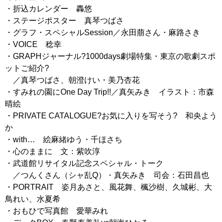
・折込カレンダー 轟悠
・ステージポスター 真琴つばさ
・グラフ・スペシャルSession／永田萠さん・麻路さき
・VOICE 稔幸
・GRAPHジャーナル?1000days劇場特集・東京の歌劇スポ
ットご紹介?
／真琴つばさ、朝澄けい・美乃杏花
・すみれの園にOne Day Trip!!／真矢みき イラスト：市森
晴絵
・PRIVATE CATALOGUE?お気に入りを写そう? 和央よう
か
・with… 絵麻緒ゆう・千ほさち
・心のままに 文：紫吹淳
・武道館リサイタル記念スペシャル・トーク
／つんくさん（シャ乱Q）・真矢みき 司会：石田昌也
・PORTRAIT 姿月あさと、風花舞、楓沙樹、久城彬、大
鳥れい、水夏希
・おもひで写真館 愛華みれ