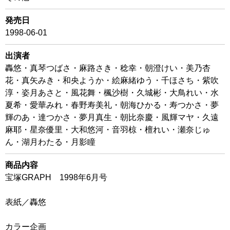
発売日
1998-06-01
出演者
轟悠・真琴つばさ・麻路さき・稔幸・朝澄けい・美乃杏
花・真矢みき・和央ようか・絵麻緒ゆう・千ほさち・紫吹
淳・姿月あさと・風花舞・楓沙樹・久城彬・大鳥れい・水
夏希・愛華みれ・春野寿美礼・朝海ひかる・寿つかさ・夢
輝のあ・達つかさ・夢月真生・朝比奈慶・風輝マヤ・久遠
麻耶・星奈優里・大和悠河・音羽椋・檀れい・瀬奈じゅ
ん・湖月わたる・月影瞳
商品内容
宝塚GRAPH 1998年6月号
表紙／轟悠
カラー企画