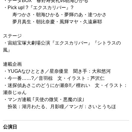
・データBOX 春野寿美礼vs朝海ひかる
・Pick up! ?『エクスカリバー』?
寿つかさ・朝海ひかる・夢輝のあ・達つかさ
夢月真生・朝比奈慶・風輝マヤ・久遠麻耶
ステージ
・宙組宝塚大劇場公演『エクスカリバー』『シトラスの
風』
連載企画
・YUGAなひととき／星奈優里 聞き手：大和悠河
・今一番……?／音羽椋 文・イラスト：芦沢仁
・迷探偵あさこのどうにか瀬奈!!／檀れい 文・イラスト：
瀬奈じゅん
・マンガ連載 ｢天使の微笑・悪魔の涙｣
扮装：湖月わたる、月影瞳／マンガ：さいとうちほ
公演日