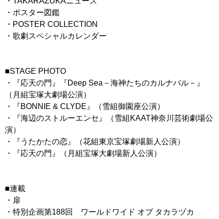
・TAKARAZUKAニュース
・ポスター図鑑
・POSTER COLLECTION
・歌劇スペシャルカレンダー
■STAGE PHOTO
・『応天の門』『Deep Sea－海神たちのカルナバル－』
（月組宝塚大劇場公演）
・『BONNIE & CLYDE』（雪組御園座公演）
・『海辺のストルーエンセ』（雪組KAAT神奈川芸術劇場公
演）
・『うたかたの恋』（花組東京宝塚劇場新人公演）
・『応天の門』（月組宝塚大劇場新人公演）
■連載
・扉
・特別企画第188回 ワールドワイド オブ タカラヅカ