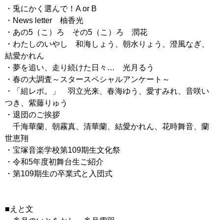
・兎にかく選んで！A or B
・News letter 柚香光
・あの5（こ）ろ その5（こ）ろ 潤花
・わたしのいやし 和海しょう、朝水りょう、澄風なぎ、
結愛かれん
・夢を追い、走り続けた日々… 光月るう
・春の大調査～スタースペシャルアンケート～
・「組レポ。」 羽立光来、春海ゆう、愛すみれ、音咲い
つき、紫藤りゅう
・退団のご挨拶
千海華蘭、朝霧真、清華蘭、結愛かれん、花時舞音、蘭
世恵翔
・宝塚音楽学校第109期生文化祭
・令和5年度初舞台生ご紹介
・第109期生の卒業式と入団式
■えと文