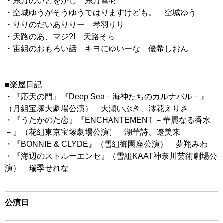
・糸月のいとをかし 糸月雪羽
・空城ゆうがそうゆうてはりますけども。 空城ゆう
・りりのだいありりー 琴羽りり
・天路のあ、マジ?! 天路そら
・宙組のおもろい話 キヨにゆいーな 優希しおん
■楽屋日記
・『応天の門』『Deep Sea－海神たちのカルナバル－』
（月組宝塚大劇場公演） 大瀬いぶき、澪花えりさ
・『うたかのた恋』『ENCHANTEMENT －華麗なる香水
－』（花組東京宝塚劇場公演） 湖華詩、遼美来
・『BONNIE & CLYDE』（雪組御園座公演） 夢翔みわ
・『海辺のストルーエンセ』（雪組KAAT神奈川芸術劇場公
演） 瑞季せれな
公演日