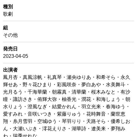
種別
歌劇
組
その他
発売日
2023-04-05
出演者
鳳月杏・真風涼帆・礼真琴・瀬央ゆりあ・和希そら・永久
輝せあ・野々花ひまり・彩風咲奈・夢白あや・水美舞斗・
光月るう・千海華蘭・朝霧真・清華蘭・桜木みなと・有沙
瞳・諏訪さき・侑輝大弥・柚香光・潤花・和海しょう・朝
水りょう・澄風なぎ・結愛かれん・羽立光来・春海ゆう・
愛すみれ・音咲いつき・紫藤りゅう・花時舞音・蘭世恵
翔・糸月雪羽・空城ゆう・琴羽りり・天路そら・優希しお
ん・大瀬いぶき・澪花えりさ・湖華詩・遼美来・夢翔み
わ・瑞季せれな