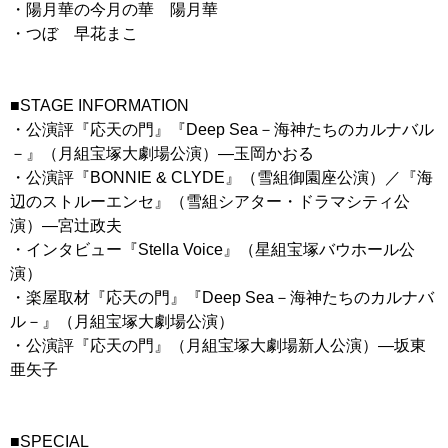
・陽月華の今月の華 陽月華
・つぼ 早花まこ
■STAGE INFORMATION
・公演評『応天の門』『Deep Sea－海神たちのカルナバル
－』（月組宝塚大劇場公演）―玉岡かおる
・公演評『BONNIE & CLYDE』（雪組御園座公演）／『海
辺のストルーエンセ』（雪組シアター・ドラマシティ公
演）―宮辻政夫
・インタビュー『Stella Voice』（星組宝塚バウホール公
演）
・楽屋取材『応天の門』『Deep Sea－海神たちのカルナバ
ル－』（月組宝塚大劇場公演）
・公演評『応天の門』（月組宝塚大劇場新人公演）―坂東
亜矢子
■SPECIAL