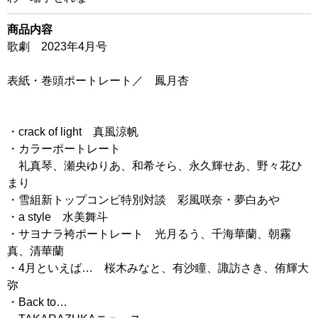
商品内容
歌劇 2023年4月号
表紙・巻頭ポートレート／ 鳳月杏
・crack of light 真風涼帆
・カラーポートレート
礼真琴、瀬央ゆりあ、和希そら、永久輝せあ、野々花ひ
まり
・雪組新トップコンビ特別対談 彩風咲奈・夢白あや
・a style 水美舞斗
・サヨナラ袴ポートレート 光月るう、千海華蘭、朝霧
真、清華蘭
・4月といえば… 桜木みなと、有沙瞳、諏訪さき、侑輝大
弥
・Back to…