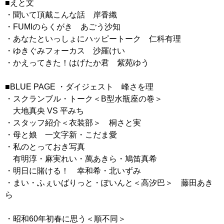
■えと文
・聞いて頂戴こんな話 岸香織
・FUMIのらくがき あごう沙知
・あなたといっしょにハッピートーク 仁科有理
・ゆきぐみフォーカス 沙羅けい
・かえってきた！はげたか君 紫苑ゆう
■BLUE PAGE ・ダイジェスト 峰さを理
・スクランブル・トーク＜B型水瓶座の巻＞
大地真央 VS 平みち
・スタッフ紹介＜衣装部＞ 桐さと実
・母と娘 一文字新・こだま愛
・私のとっておき写真
有明淳・麻実れい・萬あきら・鳩笛真希
・明日に賭ける！ 幸和希・北いずみ
・まい・ふぇいばりっと・ぽいんと＜高汐巴＞ 藤田あき
ら
・昭和60年初春に思う＜順不同＞