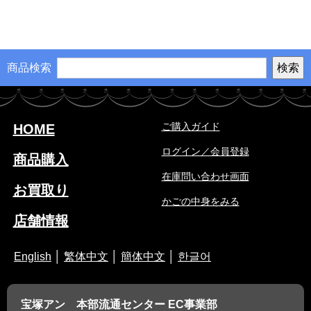
商品検索
ご購入ガイド
HOME
ログイン／会員登録
商品購入
在庫問い合わせ画面
お買取り
かごの中身をみる
店舗情報
English
│
繁体中文
│
簡体中文
│
한글어
宝塚アン 本部流通センター EC事業部