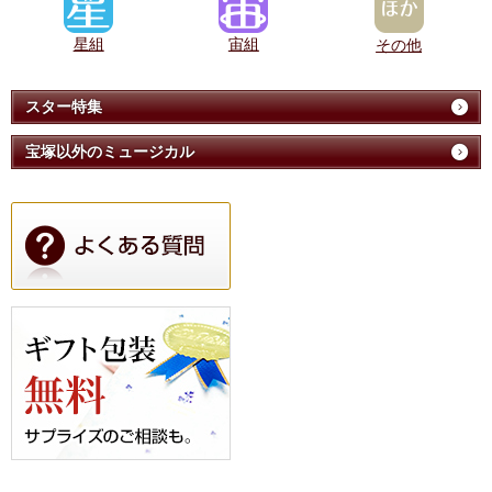
星組
宙組
その他
スター特集
宝塚以外のミュージカル