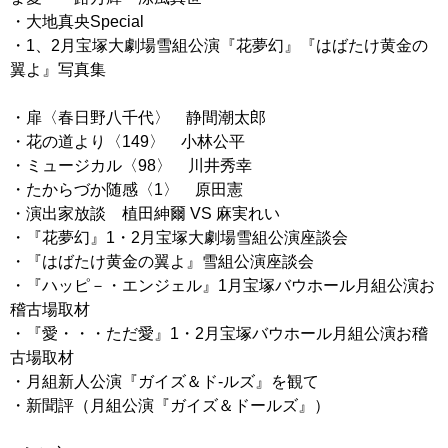
・大地真央Special
・1、2月宝塚大劇場雪組公演『花夢幻』『はばたけ黄金の
翼よ』写真集
・扉〈春日野八千代〉 静間潮太郎
・花の道より〈149〉 小林公平
・ミュージカル〈98〉 川井秀幸
・たからづか随感〈1〉 原田憲
・演出家放談 植田紳爾 VS 麻実れい
・『花夢幻』1・2月宝塚大劇場雪組公演座談会
・『はばたけ黄金の翼よ』雪組公演座談会
・『ハッピ－・エンジェル』1月宝塚バウホール月組公演お
稽古場取材
・『愛・・・ただ愛』1・2月宝塚バウホール月組公演お稽
古場取材
・月組新人公演『ガイズ＆ド-ルズ』を観て
・新聞評（月組公演『ガイズ＆ドールズ』）