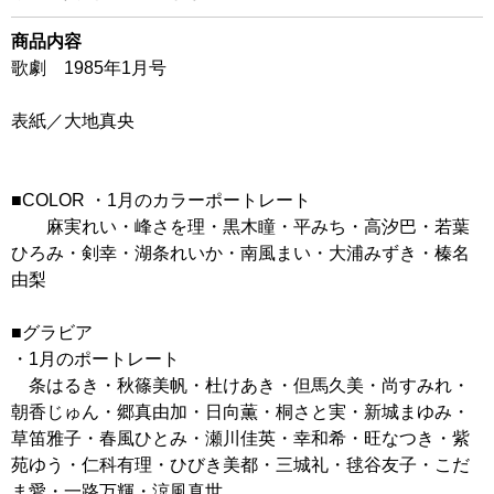
商品内容
歌劇 1985年1月号
表紙／大地真央
■COLOR ・1月のカラーポートレート
麻実れい・峰さを理・黒木瞳・平みち・高汐巴・若葉
ひろみ・剣幸・湖条れいか・南風まい・大浦みずき・榛名
由梨
■グラビア
・1月のポートレート
条はるき・秋篠美帆・杜けあき・但馬久美・尚すみれ・
朝香じゅん・郷真由加・日向薫・桐さと実・新城まゆみ・
草笛雅子・春風ひとみ・瀬川佳英・幸和希・旺なつき・紫
苑ゆう・仁科有理・ひびき美都・三城礼・毬谷友子・こだ
ま愛・一路万輝・涼風真世