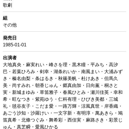
歌劇
組
その他
発売日
1985-01-01
出演者
大地真央・麻実れい・峰さを理・黒木瞳・平みち・高汐
巴・若葉ひろみ・剣幸・湖条れいか・南風まい・大浦みず
き・榛名由梨・条はるき・秋篠美帆・杜けあき・但馬久
美・尚すみれ・朝香じゅん・郷真由加・日向薫・桐さと
実・新城まゆみ・草笛雅子・春風ひとみ・瀬川佳英・幸和
希・旺なつき・紫苑ゆう・仁科有理・ひびき美都・三城
礼・毬谷友子・こだま愛・一路万輝・涼風真世・岸香織・
あごう沙知・沙羅けい・一文字新・有明淳・萬あきら・鳩
笛真希・北條つぐみ・舞希彩・西佳実・麻路さき・彩景じ
ゅん・真芝瞬・愛風ひかる