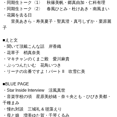
・同期生トーク〈1〉 秋篠美帆・郷真由加・仁科有理
・同期生トーク〈2〉 春風ひとみ・杜けあき・南風まい
・花園を去る日
里美あきら・寿美夏子・聖真澄・真弓しずか・栗原麗
子
■えと文
・聞いて頂戴こんな話 岸香織
・花草子 梢真奈美
・マキチャンのくまご殿 愛川麻貴
・ぷっつんたいむ 花鳥いつき
・リーナの出番ですよ！パート II 吹雪仁美
■BLUE PAGE
・Star Inside Interview 涼風真世
・音楽学校の頃 星原美紗緒・奈々央とも・ひびき美都・
千種まみ
・憧れ対談 三城礼 & 毬藻えり
・母と娘 増美ゆた賀・千琴くるみ