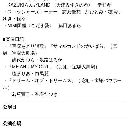
・KAZUKIらんどLAND 〈大浦みずきの巻〉 幸和希
・フレッシャーズコーナー 詩乃優花・沢ひとみ・穂高つ
ゆき・稔幸
・MIMI図鑑〈こだま愛〉 藤田あきら
■楽屋日記
・『宝塚をどり讃歌』『サマルカンドの赤いばら』（雪
組・宝塚大劇場）
醐代かつら・浪路はるか
・『ME AND MY GIRL』（月組・宝塚大劇場）
瞳まりあ・白馬麗
・『ドリーム・オブ・ドリームズ』（花組・宝塚バウホー
ル）
若草葉子・香寿たつき
公演日
公演会場