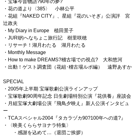
・宝塚今昔物語?90年の夢?
・花の道より〈385〉 小林公平
・花組『NAKED CITY』、星組『花のいそぎ』公演評 宮
辻政夫
・My Diary in Europe 植田景子
・JURI的へなちょこ旅行記 樹里咲穂
・リサーチ！湖月わたる 湖月わたる
・Monthly Message
・How to make DREAMS?稽古場での視点? 大和悠河
・出動！ゲスト調査団（花組･稽古場ルポ編） 遠野あすか
SPECIAL
・2005年上半期 宝塚歌劇公演ラインアップ
・宝塚歌劇90周年記念 日生劇場特別公演『花供養』座談会
・月組宝塚大劇場公演『飛鳥夕映え』新人公演インタビュ
ー
・TCAスペシャル2004『タカラヅカ90?100年への道?』
・〈映美くららサヨナラ特集〉
・感謝を込めて…（退団ご挨拶）