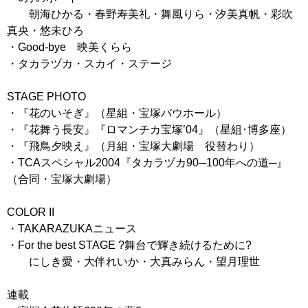
朝海ひかる・春野寿美礼・舞風りら・汐美真帆・彩吹
真央・悠未ひろ
・Good-bye 映美くらら
・タカラヅカ・スカイ・ステージ
STAGE PHOTO
・『花のいそぎ』（星組・宝塚バウホール）
・『花舞う長安』『ロマンチカ宝塚’04』（星組･博多座）
・『飛鳥夕映え』（月組・宝塚大劇場 役替わり）
・TCAスペシャル2004『タカラヅカ90─100年への道─』
（合同・宝塚大劇場）
COLOR II
・TAKARAZUKAニュース
・For the best STAGE ?舞台で輝き続けるために?
にしき愛・大伴れいか・大真みらん・望月理世
連載