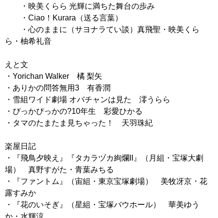
・映美くらら 光輝に満ちた舞台の歩み
・Ciao！Kurara（送る言葉）
・心のままに（サヨナラてい談）真飛聖・映美くら
ら・柚希礼音
えと文
・Yorichan Walker 橘 梨矢
・ありかの問答無用3 有香潤
・雪組ワイド劇場 オバチャンは見た 澪うらら
・ぴっかぴっかの?10年生 彩愛ひかる
・タマのたまたま見ちゃった！ 天羽珠紀
楽屋日記
・『飛鳥夕映え』『タカラヅカ絢爛II』（月組・宝塚大劇
場） 真野すがた・青葉みちる
・『ファントム』（宙組・東京宝塚劇場） 美牧冴京・花
露すみか
・『花のいそぎ』（星組・宝塚バウホール） 華美ゆう
か・水輝涼