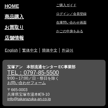
ご購入ガイド
HOME
ログイン／会員登録
商品購入
在庫問い合わせ画面
お買取り
かごの中身をみる
店舗情報
English
│
繁体中文
│
簡体中文
│
한글어
宝塚アン 本部流通センター EC事業部
TEL：0797-85-5500
9:00～17:00／日・祭日を除く
お問い合わせフォーム
〒665-0003
兵庫県宝塚市湯本町9-10
info@takarazuka-an.co.jp