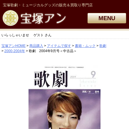
宝塚歌劇・ミュージカルグッズの販売＆買取り専門店
MENU
いらっしゃいませ
ゲスト
さん
宝塚アンHOME
商品購入
アイテムで探す
書籍・ムック
歌劇
2000-2004年
歌劇 2004年9月号＜中古品＞