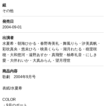
組
その他
発売日
2004-09-01
出演者
水夏希・朝海ひかる・春野寿美礼・舞風りら・汐美真帆・
彩吹真央・悠未ひろ・映美くらら・湖月わたる・樹里咲
穂・大和悠河・遠野あすか・真飛聖・柚希礼音・にしき
愛・大伴れいか・大真みらん・望月理世
商品内容
歌劇 2004年9月号
表紙/水夏希
COLOR
・9月のポート