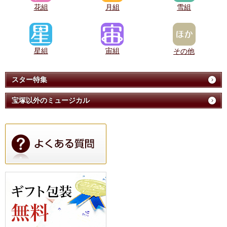
花組
月組
雪組
星組
宙組
その他
スター特集
宝塚以外のミュージカル