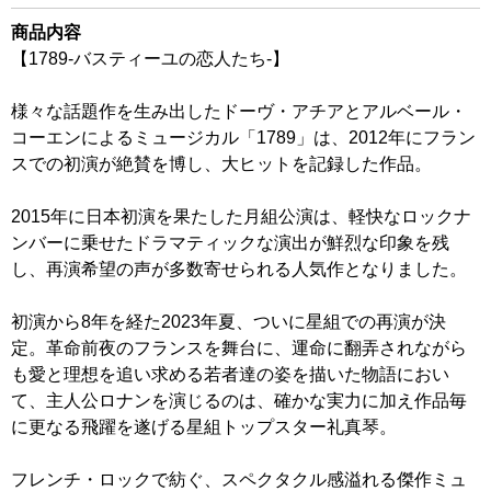
商品内容
【1789-バスティーユの恋人たち-】
様々な話題作を生み出したドーヴ・アチアとアルベール・
コーエンによるミュージカル「1789」は、2012年にフラン
スでの初演が絶賛を博し、大ヒットを記録した作品。
2015年に日本初演を果たした月組公演は、軽快なロックナ
ンバーに乗せたドラマティックな演出が鮮烈な印象を残
し、再演希望の声が多数寄せられる人気作となりました。
初演から8年を経た2023年夏、ついに星組での再演が決
定。革命前夜のフランスを舞台に、運命に翻弄されながら
も愛と理想を追い求める若者達の姿を描いた物語におい
て、主人公ロナンを演じるのは、確かな実力に加え作品毎
に更なる飛躍を遂げる星組トップスター礼真琴。
フレンチ・ロックで紡ぐ、スペクタクル感溢れる傑作ミュ