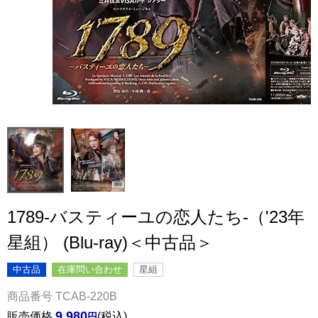
1789-バスティーユの恋人たち-（'23年
星組） (Blu-ray)＜中古品＞
中古品
在庫問い合わせ
星組
商品番号
TCAB-220B
9,980
販売価格
税込