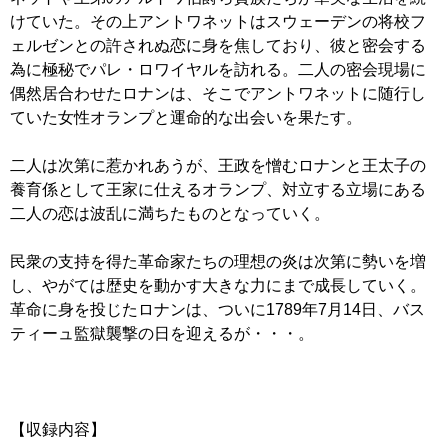
けていた。その上アントワネットはスウェーデンの将校フ
ェルゼンとの許されぬ恋に身を焦しており、彼と密会する
為に極秘でパレ・ロワイヤルを訪れる。二人の密会現場に
偶然居合わせたロナンは、そこでアントワネットに随行し
ていた女性オランプと運命的な出会いを果たす。
二人は次第に惹かれあうが、王政を憎むロナンと王太子の
養育係として王家に仕えるオランプ、対立する立場にある
二人の恋は波乱に満ちたものとなっていく。
民衆の支持を得た革命家たちの理想の炎は次第に勢いを増
し、やがては歴史を動かす大きな力にまで成長していく。
革命に身を投じたロナンは、ついに1789年7月14日、バス
ティーュ監獄襲撃の日を迎えるが・・・。
【収録内容】