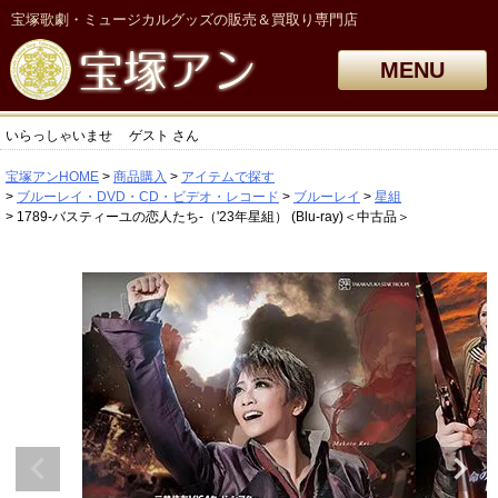
宝塚歌劇・ミュージカルグッズの販売＆買取り専門店
MENU
いらっしゃいませ
ゲスト
さん
宝塚アンHOME
商品購入
アイテムで探す
ブルーレイ・DVD・CD・ビデオ・レコード
ブルーレイ
星組
1789-バスティーユの恋人たち-（'23年星組） (Blu-ray)＜中古品＞