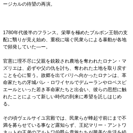
ージカルの待望の再演。
1780年代後半のフランス。栄華を極めたブルボン王朝の支
配に翳りが見え始め、重税に喘ぐ民衆らによる暴動が各地
で頻発していた―ー。
官憲に理不尽に父親を銃殺され農地を奪われたロナン・マ
ズリエは、必ずや父の仇を討ち、奪われた土地を取り戻す
ことを心に誓う。故郷を出てパリへ向かったロナンは、革
命家たちの牙城パレ・ロワイヤルでデムーランやロベスピ
エールといった若き革命家たちと出会い、彼らの思想に触
れたことによって新しい時代の到来に希望を託しはじめ
る。
その頃ヴェルサイユ宮殿では、民衆らが蜂起寸前にまで不
満を募らせている事など露知らず、王妃マリー・アントワ
ネットや王弟のアルトワ伯爵ら貴族たちが華美な生活を続