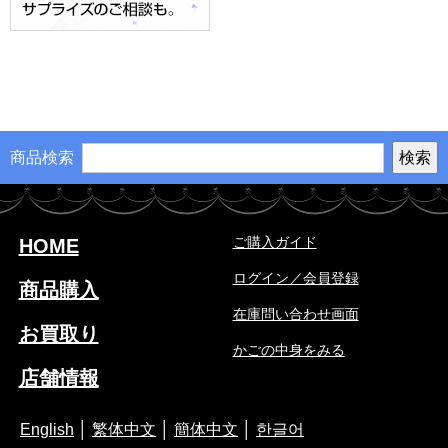
商品検索
ご購入ガイド
HOME
ログイン／会員登録
商品購入
在庫問い合わせ画面
お買取り
かごの中身をみる
店舗情報
English
│
繁体中文
│
簡体中文
│
한글어