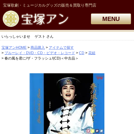
宝塚歌劇・ミュージカルグッズの販売＆買取り専門店
MENU
いらっしゃいませ
ゲスト
さん
宝塚アンHOME
商品購入
アイテムで探す
ブルーレイ・DVD・CD・ビデオ・レコード
CD
花組
春の風を君に/ザ・フラッシュ!(CD)＜中古品＞