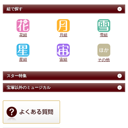
組で探す
花組
月組
雪組
星組
宙組
その他
スター特集
宝塚以外のミュージカル