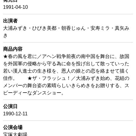
1991-04-10
出演者
大浦みずき・ひびき美都・朝香じゅん・安寿ミラ・真矢み
き
商品内容
★春の風を君に／アヘン戦争前夜の南中国を舞台に、故国
を外国軍の侵略から守る為に命を投げ出して散っていった
若い漢人進士の生き様を、恩人の娘との恋を絡ませて描く
佳作。 ★ザ・フラッシュ！／大浦みずき始め、花組の
メンバーの舞台姿の素晴らしいきらめきをお贈りする、ス
ピーディーなダンスショー。
公演日
1990-12-11
公演会場
宝塚大劇場