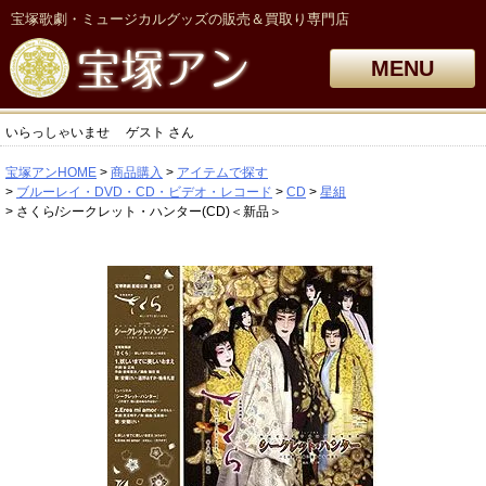
宝塚歌劇・ミュージカルグッズの販売＆買取り専門店
MENU
いらっしゃいませ
ゲスト
さん
宝塚アンHOME
商品購入
アイテムで探す
ブルーレイ・DVD・CD・ビデオ・レコード
CD
星組
さくら/シークレット・ハンター(CD)＜新品＞