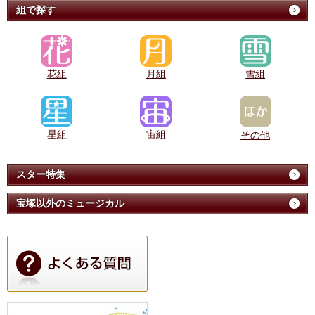
組で探す
花組
月組
雪組
星組
宙組
その他
スター特集
宝塚以外のミュージカル