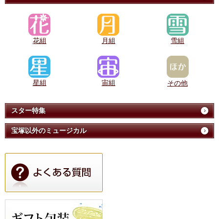
花組
月組
雪組
星組
宙組
その他
スター特集
宝塚以外のミュージカル