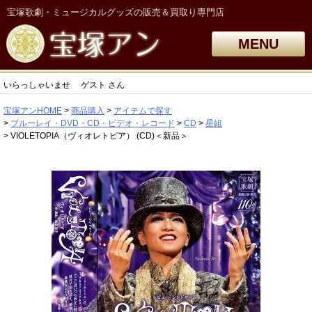
宝塚歌劇・ミュージカルグッズの販売＆買取り専門店
MENU
いらっしゃいませ
ゲスト
さん
宝塚アンHOME
商品購入
アイテムで探す
ブルーレイ・DVD・CD・ビデオ・レコード
CD
星組
VIOLETOPIA（ヴィオレトピア） (CD)＜新品＞