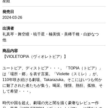
星組
発売日
2024-03-26
出演者
礼真琴・舞空瞳・暁千星・極美慎・美稀千種・白妙なつ
他
商品内容
【VIOLETOPIA（ヴィオレトピア）】
ユートピア、ディストピア・・・。「TOPIA（トピア）」
は「場所・郷」を表す言葉。「Violette（スミレ）」が、
110年咲き続ける劇場、Takarazuka。そこにはいつも何か
に魅了された者たちが集う。喝采、憧憬、熱狂、孤独、そ
して希望・・・。
時代や国を超え、劇場の光と闇を描く豪奢なレビュー作