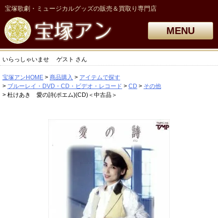
宝塚歌劇・ミュージカルグッズの販売＆買取り専門店
MENU
いらっしゃいませ
ゲスト
さん
宝塚アンHOME
商品購入
アイテムで探す
ブルーレイ・DVD・CD・ビデオ・レコード
CD
その他
杜けあき 愛の詩(ポエム)(CD)＜中古品＞