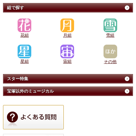
組で探す
花組
月組
雪組
星組
宙組
その他
スター特集
宝塚以外のミュージカル