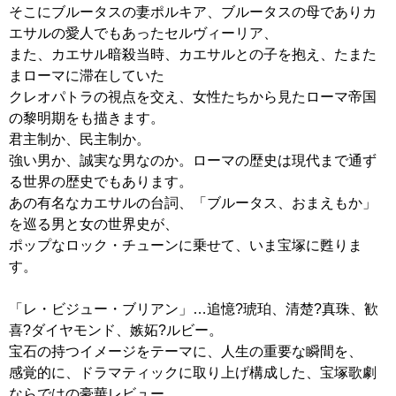
そこにブルータスの妻ポルキア、ブルータスの母でありカ
エサルの愛人でもあったセルヴィーリア、
また、カエサル暗殺当時、カエサルとの子を抱え、たまた
まローマに滞在していた
クレオパトラの視点を交え、女性たちから見たローマ帝国
の黎明期をも描きます。
君主制か、民主制か。
強い男か、誠実な男なのか。ローマの歴史は現代まで通ず
る世界の歴史でもあります。
あの有名なカエサルの台詞、「ブルータス、おまえもか」
を巡る男と女の世界史が、
ポップなロック・チューンに乗せて、いま宝塚に甦りま
す。
「レ・ビジュー・ブリアン」…追憶?琥珀、清楚?真珠、歓
喜?ダイヤモンド、嫉妬?ルビー。
宝石の持つイメージをテーマに、人生の重要な瞬間を、
感覚的に、ドラマティックに取り上げ構成した、宝塚歌劇
ならではの豪華レビュー。