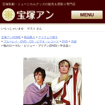
宝塚歌劇・ミュージカルグッズの販売＆買取り専門店
MENU
いらっしゃいませ
ゲスト
さん
宝塚アンHOME
商品購入
アイテムで探す
ブルーレイ・DVD・CD・ビデオ・レコード
DVD
月組
暁のローマ/レ・ビジュー・ブリアン(DVD)＜中古品＞