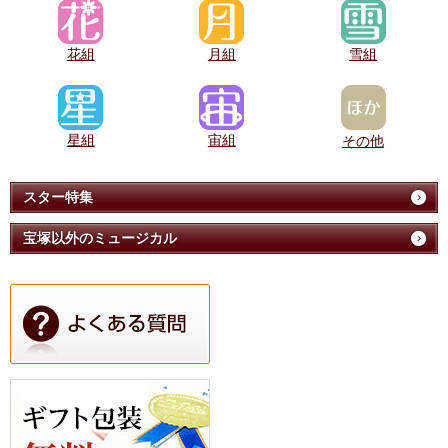
花組
月組
雪組
星組
宙組
その他
スター特集
宝塚以外のミュージカル