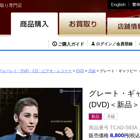
取り専門店
ご購入ガイド
ログイン／会員登録
ブルーレイ・DVD・CD・ビデオ・レコード
DVD
月組
グレート・ギャツビー（2
グレート・ギャ
(DVD)＜新品＞
新品
月組
商品番号
TCAD-593A
8,800
販売価格
税込