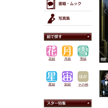
花組
月組
雪組
星組
宙組
その他