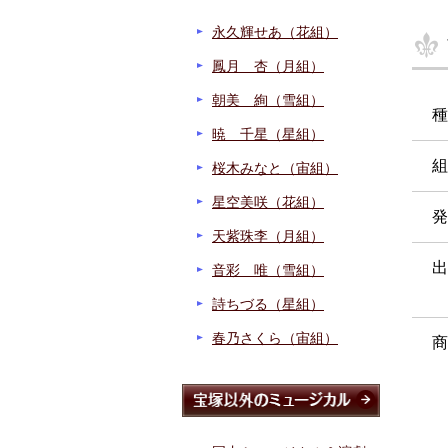
永久輝せあ（花組）
鳳月 杏（月組）
朝美 絢（雪組）
種
暁 千星（星組）
組
桜木みなと（宙組）
星空美咲（花組）
発
天紫珠李（月組）
出
音彩 唯（雪組）
詩ちづる（星組）
春乃さくら（宙組）
商