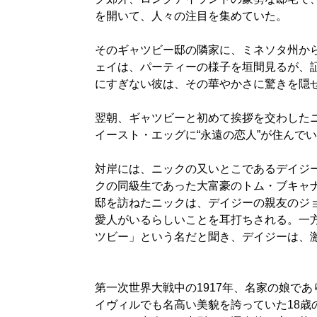
を開いて、人々の注目を集めていた。
そのギャツビー邸の隣家に、ミネソタ州か
ェイは、パーティーの様子を垣間見るが、
にすぎない彼は、その華やかさに驚きを隠
翌朝、ギャツビーと初めて挨拶を交わした
イースト・エッグに“永遠の恋人”が住んで
対岸には、ニックの又いとこであるデイジ
クの同級生であった大富豪のトム・ブキャ
邸を訪ねたニックは、デイジーの親友のジ
愛人がいるらしいことを耳打ちされる。一
ツビー」という名だと聞き、デイジーは、
第一次世界大戦中の1917年、名家の娘で
イヴィルでも名高い美貌を誇っていた18歳