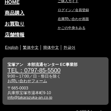
ご購入ガイド
HOME
ログイン／会員登録
商品購入
在庫問い合わせ画面
お買取り
かごの中身をみる
店舗情報
English
│
繁体中文
│
簡体中文
│
한글어
宝塚アン 本部流通センター EC事業部
TEL：0797-85-5500
9:00～17:00／日・祭日を除く
お問い合わせフォーム
〒665-0003
兵庫県宝塚市湯本町9-10
info@takarazuka-an.co.jp