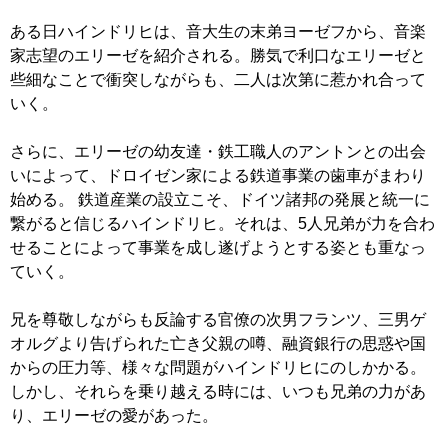
ある日ハインドリヒは、音大生の末弟ヨーゼフから、音楽
家志望のエリーゼを紹介される。勝気で利口なエリーゼと
些細なことで衝突しながらも、二人は次第に惹かれ合って
いく。
さらに、エリーゼの幼友達・鉄工職人のアントンとの出会
いによって、ドロイゼン家による鉄道事業の歯車がまわり
始める。 鉄道産業の設立こそ、ドイツ諸邦の発展と統一に
繋がると信じるハインドリヒ。それは、5人兄弟が力を合わ
せることによって事業を成し遂げようとする姿とも重なっ
ていく。
兄を尊敬しながらも反論する官僚の次男フランツ、三男ゲ
オルグより告げられた亡き父親の噂、融資銀行の思惑や国
からの圧力等、様々な問題がハインドリヒにのしかかる。
しかし、それらを乗り越える時には、いつも兄弟の力があ
り、エリーゼの愛があった。