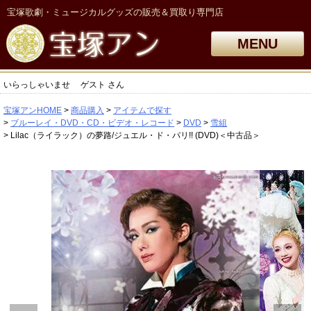
宝塚歌劇・ミュージカルグッズの販売＆買取り専門店
MENU
いらっしゃいませ
ゲスト
さん
宝塚アンHOME
商品購入
アイテムで探す
ブルーレイ・DVD・CD・ビデオ・レコード
DVD
雪組
Lilac（ライラック）の夢路/ジュエル・ド・パリ!! (DVD)＜中古品＞