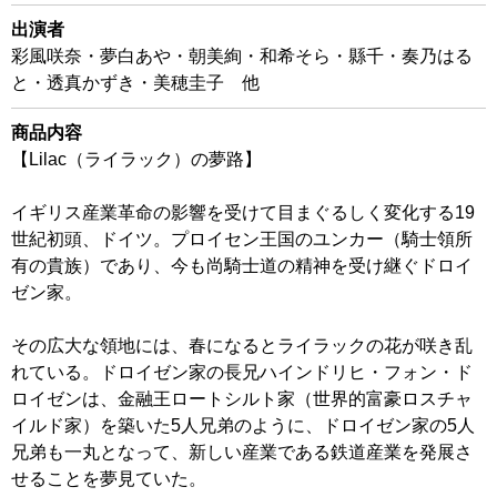
出演者
彩風咲奈・夢白あや・朝美絢・和希そら・縣千・奏乃はる
と・透真かずき・美穂圭子 他
商品内容
【Lilac（ライラック）の夢路】
イギリス産業革命の影響を受けて目まぐるしく変化する19
世紀初頭、ドイツ。プロイセン王国のユンカー（騎士領所
有の貴族）であり、今も尚騎士道の精神を受け継ぐドロイ
ゼン家。
その広大な領地には、春になるとライラックの花が咲き乱
れている。ドロイゼン家の長兄ハインドリヒ・フォン・ド
ロイゼンは、金融王ロートシルト家（世界的富豪ロスチャ
イルド家）を築いた5人兄弟のように、ドロイゼン家の5人
兄弟も一丸となって、新しい産業である鉄道産業を発展さ
せることを夢見ていた。