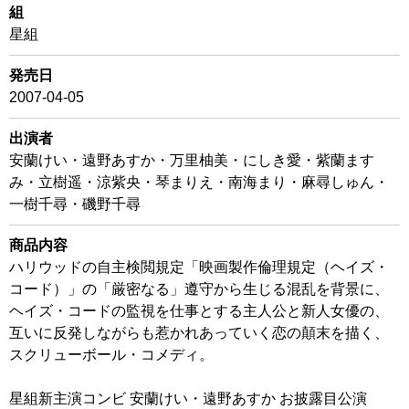
組
星組
発売日
2007-04-05
出演者
安蘭けい・遠野あすか・万里柚美・にしき愛・紫蘭ます
み・立樹遥・涼紫央・琴まりえ・南海まり・麻尋しゅん・
一樹千尋・磯野千尋
商品内容
ハリウッドの自主検閲規定「映画製作倫理規定（ヘイズ・
コード）」の「厳密なる」遵守から生じる混乱を背景に、
ヘイズ・コードの監視を仕事とする主人公と新人女優の、
互いに反発しながらも惹かれあっていく恋の顛末を描く、
スクリューボール・コメディ。
星組新主演コンビ 安蘭けい・遠野あすか お披露目公演