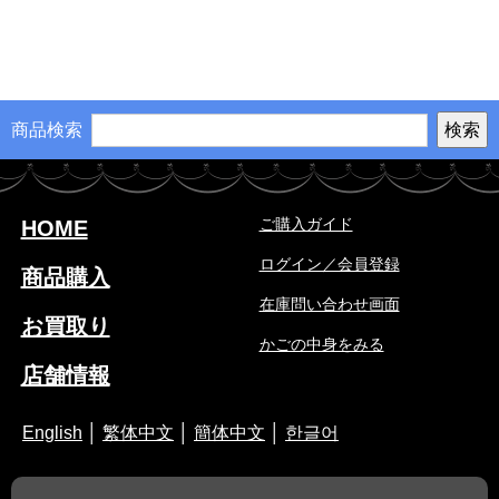
商品検索
ご購入ガイド
HOME
ログイン／会員登録
商品購入
在庫問い合わせ画面
お買取り
かごの中身をみる
店舗情報
English
│
繁体中文
│
簡体中文
│
한글어