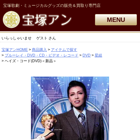
宝塚歌劇・ミュージカルグッズの販売＆買取り専門店
MENU
いらっしゃいませ
ゲスト
さん
宝塚アンHOME
商品購入
アイテムで探す
ブルーレイ・DVD・CD・ビデオ・レコード
DVD
星組
ヘイズ・コード(DVD)＜新品＞