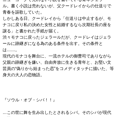
ル。書く小説は売れないが、父クードレイからの仕送りで
青春を謳歌していた。
しかしある日、クードレイから「仕送りは中止するが、モ
ナコに戻り私の決めた女性と結婚するなら次期社長の座を
譲る」と書かれた手紙が届く。
渋々モナコに戻ったジェラールだが、クードレイはジェラ
ールに跡継ぎになる為のある条件を出す。その条件と
は……。
現代のモナコを舞台に、一流ホテルの御曹司でありながら
父親の跡継ぎを嫌い、自由奔放に生きる青年と、お堅い文
芸員の“偽りから始まった恋”をコメディタッチに描いた、等
身大の大人の恋物語。
『ソウル・オブ・シバ！！』
…この世に舞を生み出したとされるシバ。そのシバが現代