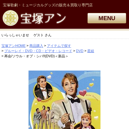
宝塚歌劇・ミュージカルグッズの販売＆買取り専門店
MENU
いらっしゃいませ
ゲスト
さん
宝塚アンHOME
商品購入
アイテムで探す
ブルーレイ・DVD・CD・ビデオ・レコード
DVD
星組
再会/ソウル・オブ・シバ!!(DVD)＜新品＞