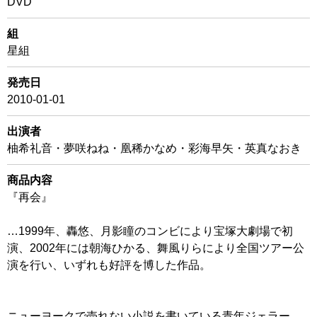
DVD
組
星組
発売日
2010-01-01
出演者
柚希礼音・夢咲ねね・凰稀かなめ・彩海早矢・英真なおき
商品内容
『再会』
…1999年、轟悠、月影瞳のコンビにより宝塚大劇場で初
演、2002年には朝海ひかる、舞風りらにより全国ツアー公
演を行い、いずれも好評を博した作品。
ニューヨークで売れない小説を書いている青年ジェラー