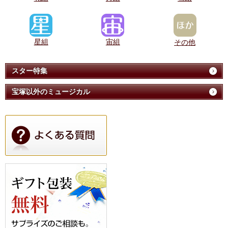
星組
宙組
その他
スター特集
宝塚以外のミュージカル