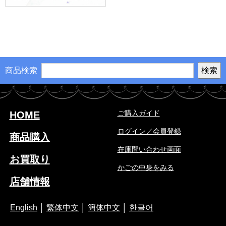
商品検索
ご購入ガイド
HOME
ログイン／会員登録
商品購入
在庫問い合わせ画面
お買取り
かごの中身をみる
店舗情報
English
│
繁体中文
│
簡体中文
│
한글어