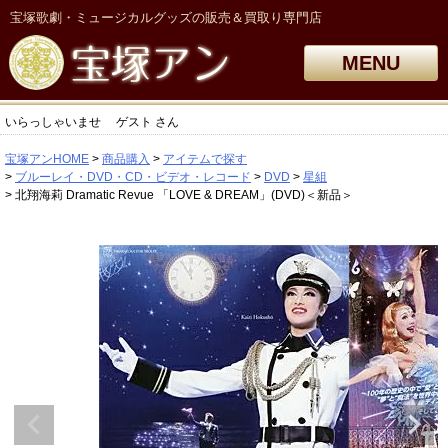
宝塚歌劇・ミュージカルグッズの販売＆買取り専門店
MENU
いらっしゃいませ
ゲスト
さん
宝塚アンHOME
商品購入
アイテムで探す
ブルーレイ・DVD・CD・ビデオ・レコード
DVD
星組
北翔海莉 Dramatic Revue 「LOVE & DREAM」(DVD)＜新品＞