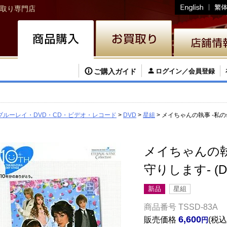
取り専門店
ご購入ガイド
ログイン／会員登録
ブルーレイ・DVD・CD・ビデオ・レコード
DVD
星組
メイちゃんの執事 -私の
メイちゃんの執
守りします- (
新品
星組
商品番号
TSSD-83A
6,600
販売価格
税込