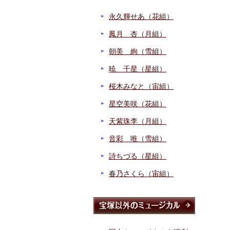
永久輝せあ（花組）
鳳月 杏（月組）
朝美 絢（雪組）
暁 千星（星組）
桜木みなと（宙組）
星空美咲（花組）
天紫珠李（月組）
音彩 唯（雪組）
詩ちづる（星組）
春乃さくら（宙組）