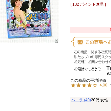
[
132
ポイント進呈 ]
4.00
バニラ
49
20代
女性