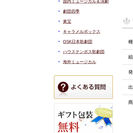
国内ミュージカル＆演劇
劇団四季
東宝
キャラメルボックス
OSK日本歌劇団
種
ハウステンボス歌劇団
組
海外ミュージカル
発
出
商