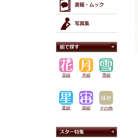
花組
月組
雪組
星組
宙組
その他