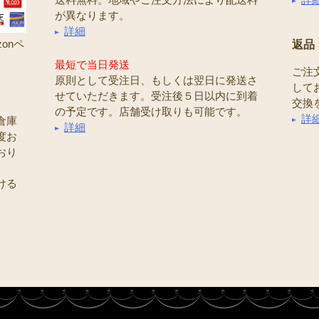
が異なります。
詳細
onペ
返品
最短で当日発送
ご注
原則として受注日、もしくは翌日に発送さ
して
せていただきます。受注後５日以内に到着
交換
の予定です。店舗受け取りも可能です。
詳
倉庫
詳細
度お
おり
ける