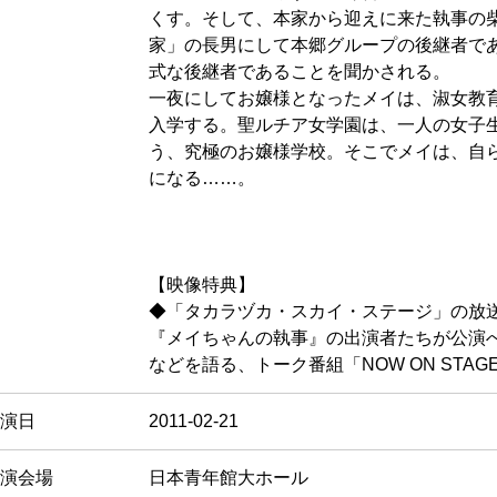
くす。そして、本家から迎えに来た執事の
家」の長男にして本郷グループの後継者で
式な後継者であることを聞かされる。
一夜にしてお嬢様となったメイは、淑女教
入学する。聖ルチア女学園は、一人の女子
う、究極のお嬢様学校。そこでメイは、自
になる……。
【映像特典】
◆「タカラヅカ・スカイ・ステージ」の放
『メイちゃんの執事』の出演者たちが公演
などを語る、トーク番組「NOW ON STA
演日
2011-02-21
演会場
日本青年館大ホール