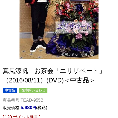
真風涼帆 お茶会「エリザベート」
（2016/08/11）(DVD)＜中古品＞
中古品
在庫問い合わせ
商品番号
TEAD-955B
5,980
販売価格
税込
[
120
ポイント進呈 ]