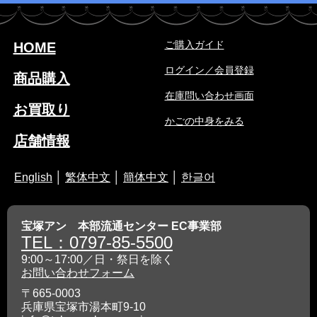
ご購入ガイド
HOME
ログイン／会員登録
商品購入
在庫問い合わせ画面
お買取り
かごの中身をみる
店舗情報
English
│
繁体中文
│
簡体中文
│
한글어
宝塚アン 本部流通センター EC事業部
TEL：0797-85-5500
9:00～17:00／日・祭日を除く
お問い合わせフォーム
〒665-0003
兵庫県宝塚市湯本町9-10