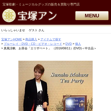
宝塚歌劇・ミュージカルグッズの販売＆買取り専門店
MENU
いらっしゃいませ
ゲスト
さん
宝塚アンHOME
商品購入
アイテムで探す
ブルーレイ・DVD・CD・ビデオ・レコード
DVD
個人
真風涼帆 お茶会「エリザベート」 （2016/08/11）(DVD)＜中古品＞