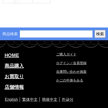
商品検索
ご購入ガイド
HOME
ログイン／会員登録
商品購入
在庫問い合わせ画面
お買取り
かごの中身をみる
店舗情報
English
│
繁体中文
│
簡体中文
│
한글어