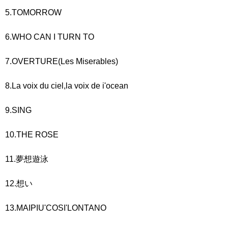
5.TOMORROW
6.WHO CAN I TURN TO
7.OVERTURE(Les Miserables)
8.La voix du ciel,la voix de i'ocean
9.SING
10.THE ROSE
11.夢想遊泳
12.想い
13.MAIPIU'COSI'LONTANO