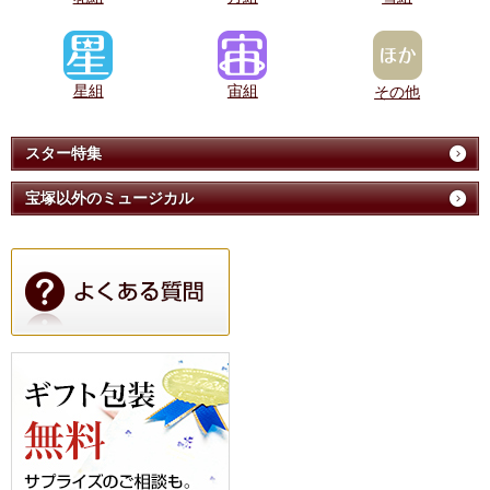
星組
宙組
その他
スター特集
宝塚以外のミュージカル