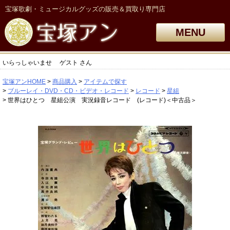
宝塚歌劇・ミュージカルグッズの販売＆買取り専門店
MENU
いらっしゃいませ
ゲスト
さん
宝塚アンHOME
商品購入
アイテムで探す
ブルーレイ・DVD・CD・ビデオ・レコード
レコード
星組
世界はひとつ 星組公演 実況録音レコード (レコード)＜中古品＞