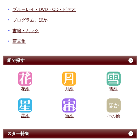
ブルーレイ・DVD・CD・ビデオ
プログラム、ほか
書籍・ムック
写真集
組で探す
花組
月組
雪組
星組
宙組
その他
スター特集