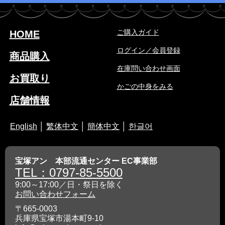
ご購入ガイド
HOME
ログイン／会員登録
商品購入
在庫問い合わせ画面
お買取り
かごの中身をみる
店舗情報
English
│
繁体中文
│
簡体中文
│
한글어
宝塚アン 本部流通センター EC事業部
TEL：0797-85-5500
9:00～17:00／日・祭日を除く
お問い合わせフォーム
〒665-0003
兵庫県宝塚市湯本町9-10