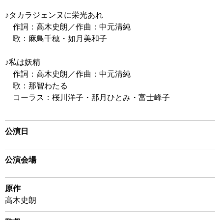
♪タカラジェンヌに栄光あれ
作詞：高木史朗／作曲：中元清純
歌：麻鳥千穂・如月美和子
♪私は妖精
作詞：高木史朗／作曲：中元清純
歌：那智わたる
コーラス：桜川洋子・那月ひとみ・富士峰子
公演日
公演会場
原作
高木史朗