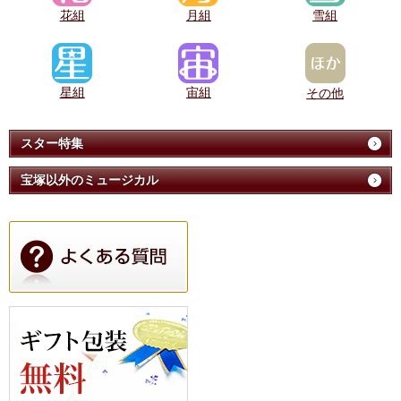
花組
月組
雪組
星組
宙組
その他
スター特集
宝塚以外のミュージカル