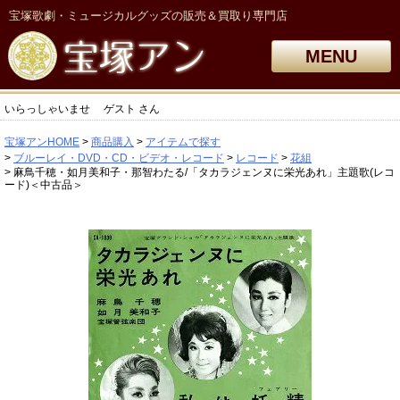
宝塚歌劇・ミュージカルグッズの販売＆買取り専門店
MENU
いらっしゃいませ
ゲスト
さん
宝塚アンHOME
商品購入
アイテムで探す
ブルーレイ・DVD・CD・ビデオ・レコード
レコード
花組
麻鳥千穂・如月美和子・那智わたる/「タカラジェンヌに栄光あれ」主題歌(レコ
ード)＜中古品＞