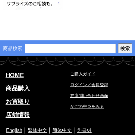
商品検索
ご購入ガイド
HOME
ログイン／会員登録
商品購入
在庫問い合わせ画面
お買取り
かごの中身をみる
店舗情報
English
│
繁体中文
│
簡体中文
│
한글어