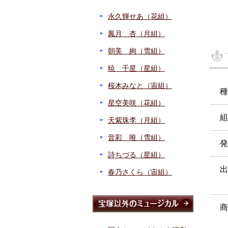
永久輝せあ（花組）
鳳月 杏（月組）
朝美 絢（雪組）
暁 千星（星組）
桜木みなと（宙組）
種
星空美咲（花組）
組
天紫珠李（月組）
音彩 唯（雪組）
発
詩ちづる（星組）
出
春乃さくら（宙組）
商