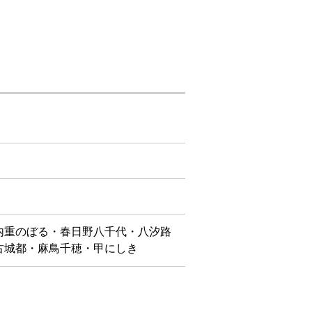
内重のぼる・春日野八千代・八汐路
古城都・麻鳥千穂・甲にしき