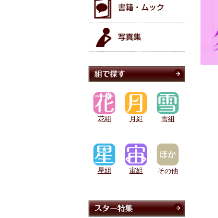
花組
月組
雪組
星組
宙組
その他