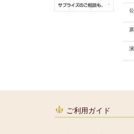
公
原
演
ご利用ガイド