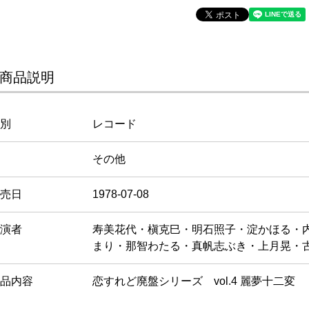
商品説明
別
レコード
その他
売日
1978-07-08
演者
寿美花代・槇克巳・明石照子・淀かほる・
まり・那智わたる・真帆志ぶき・上月晃・
品内容
恋すれど廃盤シリーズ vol.4 麗夢十二変