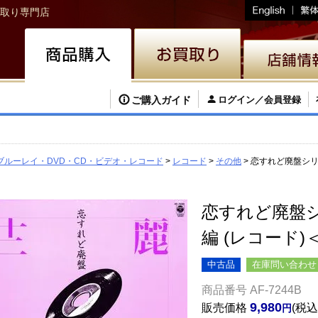
取り専門店
ご購入ガイド
ログイン／会員登録
ブルーレイ・DVD・CD・ビデオ・レコード
レコード
その他
恋すれど廃盤シリー
恋すれど廃盤シリ
編 (レコード)
中古品
在庫問い合わせ
商品番号
AF-7244B
9,980
販売価格
税込