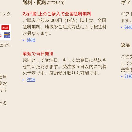
送料・配送について
ギフ
インタ
2万円以上のご購入で全国送料無料
ギフ
ご購入金額22,000円（税込）以上は、全国
ます
送料無料。地域やご注文方法により配送料
詳
が異なります。
詳細
onペ
返品
最短で当日発送
ご注
原則として受注日、もしくは翌日に発送さ
して
せていただきます。受注後５日以内に到着
交換
の予定です。店舗受け取りも可能です。
詳
倉庫
詳細
度お
おり
ける