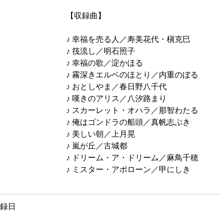
【収録曲】
♪ 幸福を売る人／寿美花代・槇克巳
♪ 筏流し／明石照子
♪ 幸福の歌／淀かほる
♪ 霧深きエルベのほとり／内重のぼる
♪ おとしやま／春日野八千代
♪ 嘆きのアリス／八汐路まり
♪ スカーレット・オハラ／那智わたる
♪ 俺はゴンドラの船頭／真帆志ぶき
♪ 美しい朝／上月晃
♪ 嵐が丘／古城都
♪ ドリーム・ア・ドリーム／麻鳥千穂
♪ ミスター・アポローン／甲にしき
録日