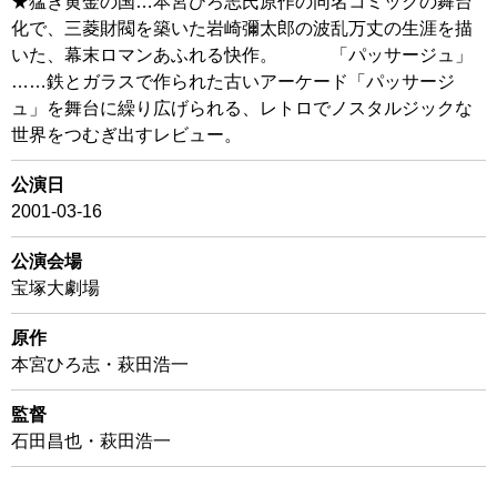
★猛き黄金の国…本宮ひろ志氏原作の同名コミックの舞台
化で、三菱財閥を築いた岩崎彌太郎の波乱万丈の生涯を描
いた、幕末ロマンあふれる快作。 「パッサージュ」
……鉄とガラスで作られた古いアーケード「パッサージ
ュ」を舞台に繰り広げられる、レトロでノスタルジックな
世界をつむぎ出すレビュー。
公演日
2001-03-16
公演会場
宝塚大劇場
原作
本宮ひろ志・萩田浩一
監督
石田昌也・萩田浩一