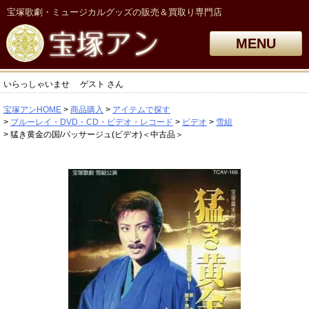
宝塚歌劇・ミュージカルグッズの販売＆買取り専門店
MENU
いらっしゃいませ
ゲスト
さん
宝塚アンHOME
商品購入
アイテムで探す
ブルーレイ・DVD・CD・ビデオ・レコード
ビデオ
雪組
猛き黄金の国/パッサージュ(ビデオ)＜中古品＞