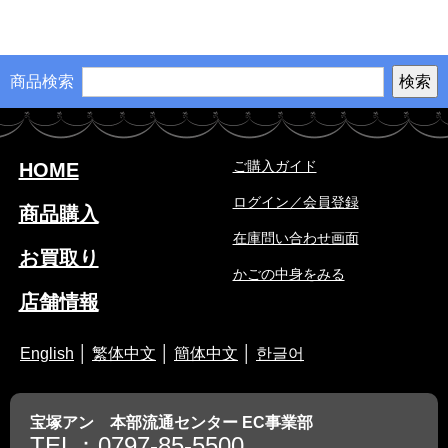
商品検索
ご購入ガイド
HOME
ログイン／会員登録
商品購入
在庫問い合わせ画面
お買取り
かごの中身をみる
店舗情報
English
│
繁体中文
│
簡体中文
│
한글어
宝塚アン 本部流通センター EC事業部
TEL：0797-85-5500