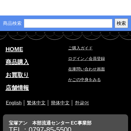
商品検索
ご購入ガイド
HOME
ログイン／会員登録
商品購入
在庫問い合わせ画面
お買取り
かごの中身をみる
店舗情報
English
│
繁体中文
│
簡体中文
│
한글어
宝塚アン 本部流通センター EC事業部
TEL：0797-85-5500