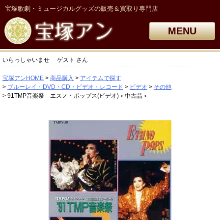
宝塚歌劇・ミュージカルグッズの販売＆買取り専門店
MENU
いらっしゃいませ
ゲスト
さん
宝塚アンHOME
商品購入
アイテムで探す
ブルーレイ・DVD・CD・ビデオ・レコード
ビデオ
その他
91TMP音楽祭 エスノ・ポップス(ビデオ)＜中古品＞