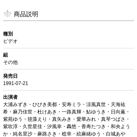
商品説明
種別
ビデオ
組
その他
発売日
1991-07-21
出演者
大浦みずき・ひびき美都・安寿ミラ・涼風真世・天海祐
希・麻乃佳世・杜けあき・一路真輝・鮎ゆうき・日向薫・
紫苑ゆう・毬藻えり・真矢みき・愛華みれ・真琴つばさ・
紫吹淳・久世星佳・汐風幸・轟悠・香寿たつき・和央よう
か・純名里沙・麻路さき・稔幸・絵麻緒ゆう・白城あや