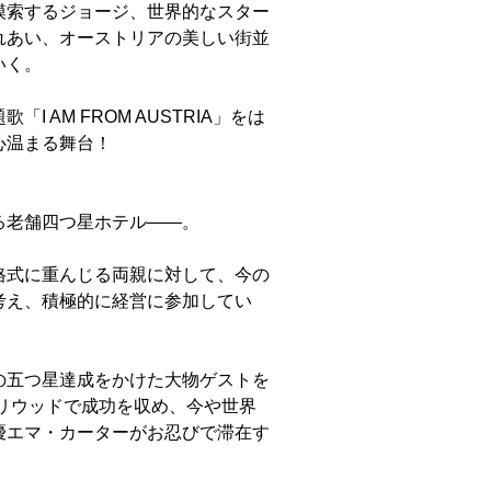
模索するジョージ、世界的なスター
れあい、オーストリアの美しい街並
いく。
 AM FROM AUSTRIA」をは
心温まる舞台！
る老舗四つ星ホテル――。
格式に重んじる両親に対して、今の
考え、積極的に経営に参加してい
の五つ星達成をかけた大物ゲストを
リウッドで成功を収め、今や世界
優エマ・カーターがお忍びで滞在す