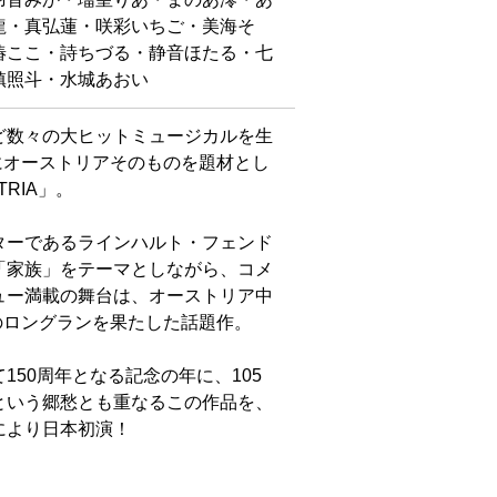
龍・真弘蓮・咲彩いちご・美海そ
椿ここ・詩ちづる・静音ほたる・七
槙照斗・水城あおい
ど数々の大ヒットミュージカルを生
月にオーストリアそのものを題材とし
TRIA」。
ターであるラインハルト・フェンド
「家族」をテーマとしながら、コメ
ュー満載の舞台は、オーストリア中
例のロングランを果たした話題作。
50周年となる記念の年に、105
という郷愁とも重なるこの作品を、
により日本初演！