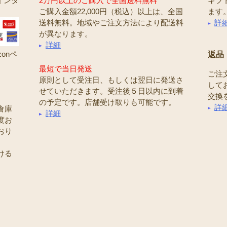
インタ
2万円以上のご購入で全国送料無料
ギフ
ご購入金額22,000円（税込）以上は、全国
ます
送料無料。地域やご注文方法により配送料
詳
が異なります。
詳細
onペ
返品
最短で当日発送
ご注
原則として受注日、もしくは翌日に発送さ
して
せていただきます。受注後５日以内に到着
交換
の予定です。店舗受け取りも可能です。
詳
倉庫
詳細
度お
おり
ける