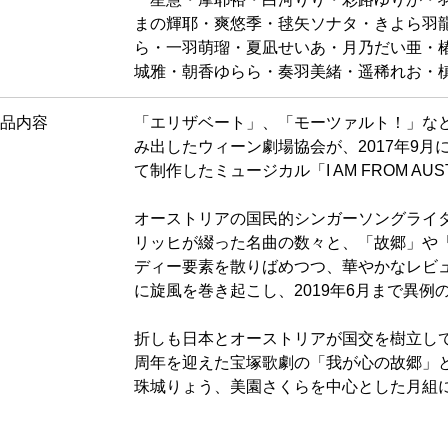
まの輝耶・爽悠季・毬矢ソナタ・きよら羽
ら・一羽萌瑠・夏凪せいあ・月乃だい亜・
城雅・朝香ゆらら・奏羽美緒・遥稀れお・
品内容
「エリザベート」、「モーツァルト！」な
み出したウィーン劇場協会が、2017年9
て制作したミュージカル「I AM FROM AUS
オーストリアの国民的シンガーソングライ
リッヒが綴った名曲の数々と、「故郷」や
ディー要素を散りばめつつ、華やかなレビ
に旋風を巻き起こし、2019年6月まで異
折しも日本とオーストリアが国交を樹立して1
周年を迎えた宝塚歌劇の「我が心の故郷」
珠城りょう、美園さくらを中心とした月組