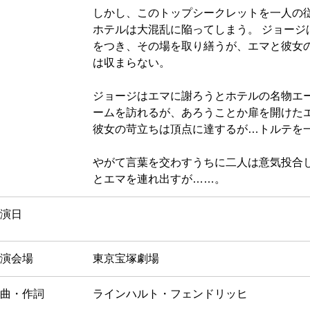
しかし、このトップシークレットを一人の従
ホテルは大混乱に陥ってしまう。 ジョージ
をつき、その場を取り繕うが、エマと彼女
は収まらない。
ジョージはエマに謝ろうとホテルの名物エ
ームを訪れるが、あろうことか扉を開けた
彼女の苛立ちは頂点に達するが…トルテを
やがて言葉を交わすうちに二人は意気投合
とエマを連れ出すが……。
演日
演会場
東京宝塚劇場
曲・作詞
ラインハルト・フェンドリッヒ