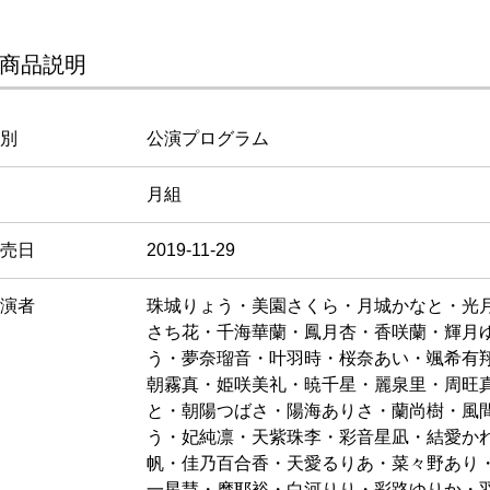
商品説明
別
公演プログラム
月組
売日
2019-11-29
演者
珠城りょう・美園さくら・月城かなと・光
さち花・千海華蘭・鳳月杏・香咲蘭・輝月
う・夢奈瑠音・叶羽時・桜奈あい・颯希有
朝霧真・姫咲美礼・暁千星・麗泉里・周旺
と・朝陽つばさ・陽海ありさ・蘭尚樹・風
う・妃純凛・天紫珠李・彩音星凪・結愛か
帆・佳乃百合香・天愛るりあ・菜々野あり
一星慧・摩耶裕・白河りり・彩路ゆりか・