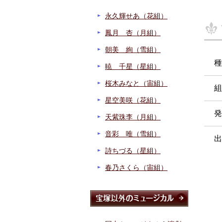
永久輝せあ（花組）
鳳月 杏（月組）
朝美 絢（雪組）
種
暁 千星（星組）
桜木みなと（宙組）
組
星空美咲（花組）
発
天紫珠李（月組）
音彩 唯（雪組）
出
詩ちづる（星組）
春乃さくら（宙組）