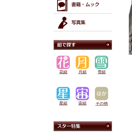
花組
月組
雪組
星組
宙組
その他