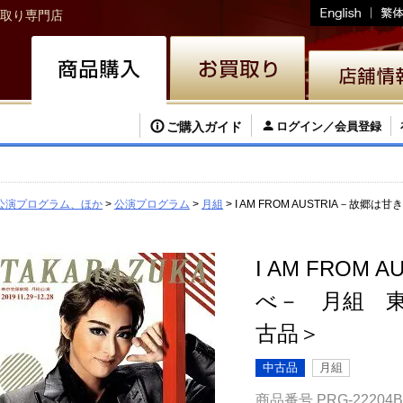
取り専門店
ご購入ガイド
ログイン／会員登録
公演プログラム、ほか
公演プログラム
月組
I AM FROM AUSTRIA－
I AM FROM
べ－ 月組 
古品＞
中古品
月組
商品番号
PRG-22204B