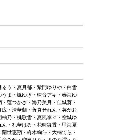
月るう・夏月都・紫門ゆりや・白雪
ゆうま・楓ゆき・晴音アキ・春海ゆ
翔・蓮つかさ・海乃美月・佳城葵・
真広・清華蘭・蒼真せれん・英かお
間柚乃・桃歌雪・夏風季々・空城ゆ
れん・礼華はる・花時舞香・甲海夏
・蘭世惠翔・柊木絢斗・大楠てら・
羽音みか・瑠皇りあ・まのあ澪・あ