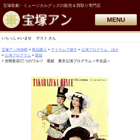
宝塚歌劇・ミュージカルグッズの販売＆買取り専門店
MENU
いらっしゃいませ
ゲスト
さん
宝塚アンHOME
商品購入
アイテムで探す
公演プログラム、ほか
公演プログラム
星組
光明皇后/三つのワルツ 星組 東京公演プログラム＜中古品＞