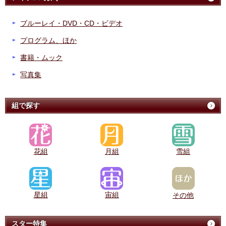
ブルーレイ・DVD・CD・ビデオ
プログラム、ほか
書籍・ムック
写真集
組で探す
花組
月組
雪組
星組
宙組
その他
スター特集