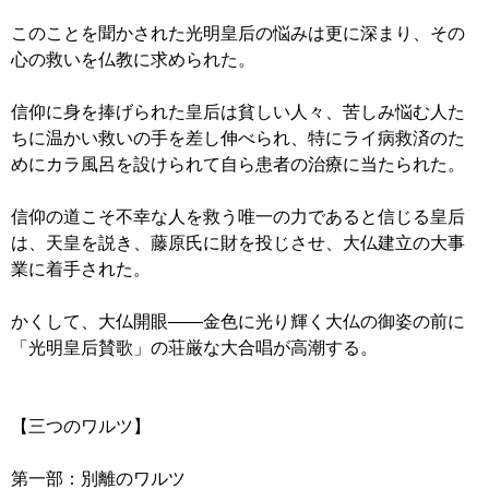
このことを聞かされた光明皇后の悩みは更に深まり、その
心の救いを仏教に求められた。
信仰に身を捧げられた皇后は貧しい人々、苦しみ悩む人た
ちに温かい救いの手を差し伸べられ、特にライ病救済のた
めにカラ風呂を設けられて自ら患者の治療に当たられた。
信仰の道こそ不幸な人を救う唯一の力であると信じる皇后
は、天皇を説き、藤原氏に財を投じさせ、大仏建立の大事
業に着手された。
かくして、大仏開眼――金色に光り輝く大仏の御姿の前に
「光明皇后賛歌」の荘厳な大合唱が高潮する。
【三つのワルツ】
第一部：別離のワルツ