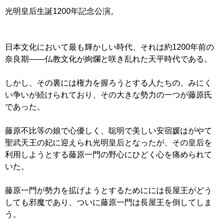
光明皇后生誕1200年記念公演。
日本文化において最も輝かしい時代、それは約1200年前の
奈良期――仏教文化が絢爛と咲き乱れた天平時代である。
しかし、その裏には権力を握ろうとする人たちの、みにく
い争いが続けられており、その大きな勢力の一つが藤原氏
であった。
藤原不比等の娘で心優しく、聡明で美しい安宿媛はがやて
聖武天王の妃に迎えられ光明皇后となったが、その皇后を
利用しようとする藤原一門の野心にひどく心を痛められて
いた。
藤原一門が勢力を拡げようとするためにには長屋王がどう
しても邪魔であり、ついに藤原一門は長屋王を倒してしま
う。