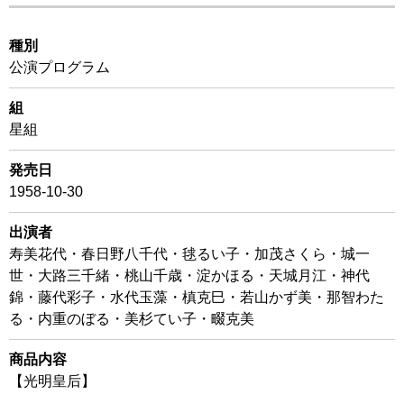
種別
公演プログラム
組
星組
発売日
1958-10-30
出演者
寿美花代・春日野八千代・毬るい子・加茂さくら・城一
世・大路三千緒・桃山千歳・淀かほる・天城月江・神代
錦・藤代彩子・水代玉藻・槙克巳・若山かず美・那智わた
る・内重のぼる・美杉てい子・畷克美
商品内容
【光明皇后】