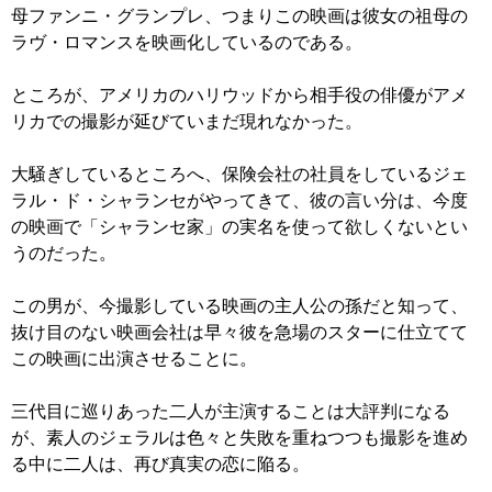
母ファンニ・グランプレ、つまりこの映画は彼女の祖母の
ラヴ・ロマンスを映画化しているのである。
ところが、アメリカのハリウッドから相手役の俳優がアメ
リカでの撮影が延びていまだ現れなかった。
大騒ぎしているところへ、保険会社の社員をしているジェ
ラル・ド・シャランセがやってきて、彼の言い分は、今度
の映画で「シャランセ家」の実名を使って欲しくないとい
うのだった。
この男が、今撮影している映画の主人公の孫だと知って、
抜け目のない映画会社は早々彼を急場のスターに仕立てて
この映画に出演させることに。
三代目に巡りあった二人が主演することは大評判になる
が、素人のジェラルは色々と失敗を重ねつつも撮影を進め
る中に二人は、再び真実の恋に陥る。