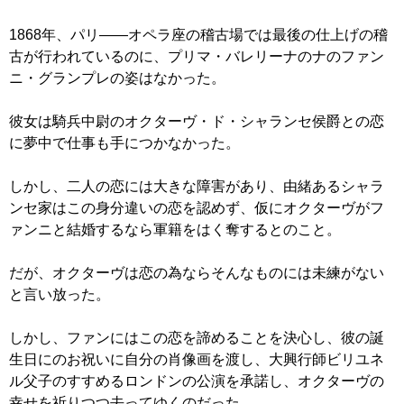
1868年、パリ――オペラ座の稽古場では最後の仕上げの稽
古が行われているのに、プリマ・バレリーナのナのファン
ニ・グランプレの姿はなかった。
彼女は騎兵中尉のオクターヴ・ド・シャランセ侯爵との恋
に夢中で仕事も手につかなかった。
しかし、二人の恋には大きな障害があり、由緒あるシャラ
ンセ家はこの身分違いの恋を認めず、仮にオクターヴがフ
ァンニと結婚するなら軍籍をはく奪するとのこと。
だが、オクターヴは恋の為ならそんなものには未練がない
と言い放った。
しかし、ファンにはこの恋を諦めることを決心し、彼の誕
生日にのお祝いに自分の肖像画を渡し、大興行師ビリユネ
ル父子のすすめるロンドンの公演を承諾し、オクターヴの
幸せを祈りつつ去ってゆくのだった……。