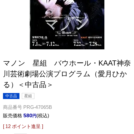
マノン 星組 バウホール・KAAT神奈
川芸術劇場公演プログラム（愛月ひか
る）＜中古品＞
中古品
星組
商品番号
PRG-47065B
580
販売価格
税込
[
12
ポイント進呈 ]