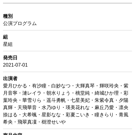
種別
公演プログラム
組
星組
発売日
2021-07-01
出演者
愛月ひかる・有沙瞳・白妙なつ・大輝真琴・輝咲玲央・紫
月音寧・漣レイラ・朝水りょう・桃堂純・綺城ひか理・彩
葉玲央・華雪りら・遥斗勇帆・七星美妃・朱紫令真・夕陽
真輝・天飛華音・水乃ゆり・瑛美花れな・麻丘乃愛・凛央
捺はる・大希颯・星影なな・彩夏こいき・瞳きらり・青風
希央・飛翠真凜・樹澄せいや