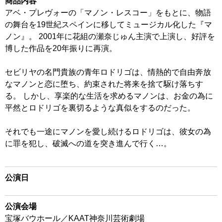
商品内容
アベ・プレヴォーの「マノン・レスコー」をもとに、物語
の舞台を19世紀スペインに移してミュージカル化した『マ
ノン』。 2001年に花組の瀬奈じゅん主演で上演し、好評を
博した作品を20年振りに再演。
セビリヤの名門貴族の青年ロドリゴは、情熱的で自由奔放
なマノンと恋に堕ち、約束された将来を捨て駆け落ちす
る。 しかし、享楽的な生活を求めるマノンは、お金の為に
平然とロドリゴを裏切るような真似をするのだった。
それでも一途にマノンを愛し続けるロドリゴは、彼女の為
に罪を犯し、破滅への道を突き進んで行く…。
公演日
公演会場
宝塚バウホール／KAAT神奈川芸術劇場