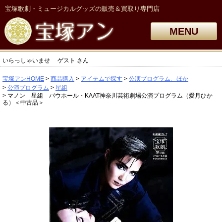
宝塚歌劇・ミュージカルグッズの販売＆買取り専門店
MENU
いらっしゃいませ
ゲスト
さん
宝塚アンHOME
商品購入
アイテムで探す
公演プログラム、ほか
公演プログラム
星組
マノン 星組 バウホール・KAAT神奈川芸術劇場公演プログラム（愛月ひか
る）＜中古品＞