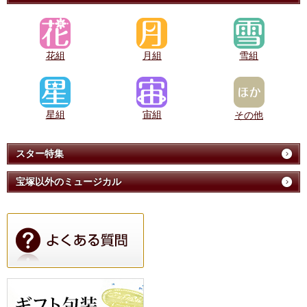
花組
月組
雪組
星組
宙組
その他
スター特集
宝塚以外のミュージカル