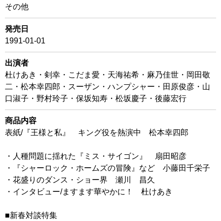
その他
発売日
1991-01-01
出演者
杜けあき・剣幸・こだま愛・天海祐希・麻乃佳世・岡田敬
二・松本幸四郎・スーザン・ハンプシャー・田原俊彦・山
口淑子・野村玲子・保坂知寿・松坂慶子・後藤宏行
商品内容
表紙/『王様と私』 キング役を熱演中 松本幸四郎
・人種問題に揺れた『ミス・サイゴン』 扇田昭彦
・『シャーロック・ホームズの冒険』など 小藤田千栄子
・花盛りのダンス・ショー界 瀬川 昌久
・インタビュー/ますます華やかに！ 杜けあき
■新春対談特集