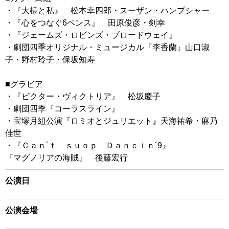
・『大様と私』 松本幸四郎・スーザン・ハンプシャー
・『心をつなぐ6ペンス』 田原俊彦・剣幸
・『ジェームズ・ロビンズ・ブロードウェイ』
・劇団四季オリジナル・ミュージカル『李香蘭』山口淑
子・野村玲子・保坂知寿
■グラビア
・『ビクター・ヴィクトリア』 松坂慶子
・劇団四季『コーラスライン』
・宝塚月組公演『ロミオとジュリエット』天海祐希・麻乃
佳世
・『Ｃａｎ´ｔ ｓｕｏｐ Ｄａｎｃｉｎ´9』
『マグノリアの海賊』 後藤宏行
公演日
公演会場