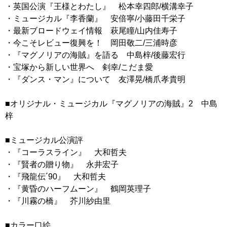
・英国公演『王様とわたし』 松本幸四郎/横溝幸子
・ミュージカル『李香蘭』 安倍寧/小藤田千栄子
・最新ブロードウェイ情報 萩尾瞳/山内佳寿子
・今こそレビュー復興を！ 岡田敬二/三浦時彦
・『マグノリアの海賊』を語る 中島梓/後藤宏行
・宝塚から新しい世界へ 剣幸/こだま愛
・『ダンス・マン』について 友澤晃/橋爪孝貴明
■オリジナル・ミュージカル『マグノリアの海賊』2 中島
梓
■ミュージカル公演評
・『コーラスライン』 大和哲夫
・『賢者の贈り物』 永井宏子
・『飛龍伝´90』 大和哲夫
・『黄昏のハーフムーン』 鶴岡英理子
・『川霧の橋』 芥川紗由里
■カラー口絵