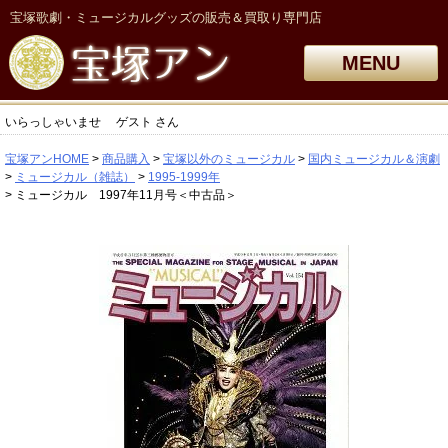
宝塚歌劇・ミュージカルグッズの販売＆買取り専門店
MENU
いらっしゃいませ
ゲスト
さん
宝塚アンHOME
商品購入
宝塚以外のミュージカル
国内ミュージカル＆演劇
ミュージカル（雑誌）
1995-1999年
ミュージカル 1997年11月号＜中古品＞