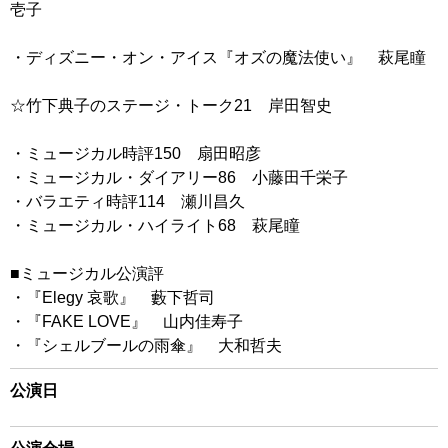
壱子
・ディズニー・オン・アイス『オズの魔法使い』 萩尾瞳
☆竹下典子のステージ・トーク21 岸田智史
・ミュージカル時評150 扇田昭彦
・ミュージカル・ダイアリー86 小藤田千栄子
・バラエティ時評114 瀬川昌久
・ミュージカル・ハイライト68 萩尾瞳
■ミュージカル公演評
・『Elegy 哀歌』 藪下哲司
・『FAKE LOVE』 山内佳寿子
・『シェルブールの雨傘』 大和哲夫
公演日