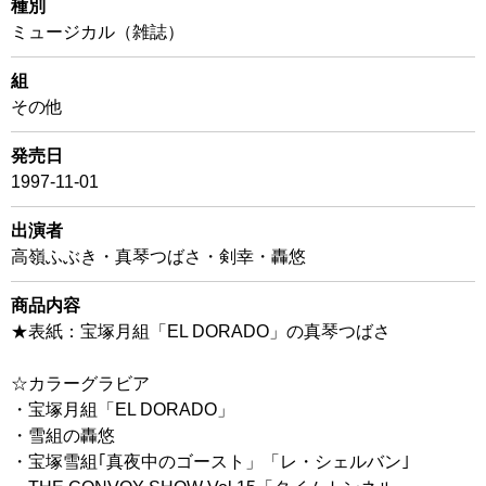
種別
ミュージカル（雑誌）
組
その他
発売日
1997-11-01
出演者
高嶺ふぶき・真琴つばさ・剣幸・轟悠
商品内容
★表紙：宝塚月組「EL DORADO」の真琴つばさ
☆カラーグラビア
・宝塚月組「EL DORADO」
・雪組の轟悠
・宝塚雪組｢真夜中のゴースト」「レ・シェルバン｣