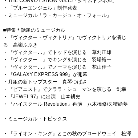
・THE CONVOY SHOW Vol.15「タイムトンネル」
・「ブルーエンジェル」制作発表
・ミュージカル「ラ・カージュ・オ・フォール」
■特集＊話題のミュージカル
・『ヴィクター・ヴィクトリア』でヴィクトリアを演じ
る 高嶺ふぶき
・『ヴィクター…』でトッドを演じる 草刈正雄
・『ヴィクター…』でキングを演じる 羽場裕一
・『ヴィクター…』でノーマを演じる 花山佳子
・『GALAXY EXPRESS 999』が開幕
・月組の新トップスター 真琴つばさ
・『ピアニスト』でクララ・シューマンを演じる 剣幸
・『JEWEL'97』に出演 山本耕史
・『ハイスクール Revolution』再演 八木橋修/久積絵夢
・ミュージカル・トピックス
・『ライオン・キング』とこの秋のブロードウェイ 松澤