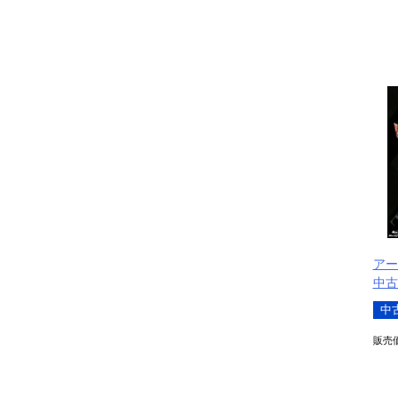
アー
中古
中
販売