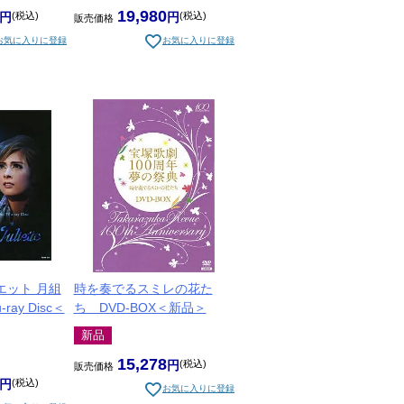
イ14世
19,980
税込
税込
販売価格
お気に入りに登録
お気に入りに登録
ト－』／『CRYSTAL
ョン）、そして仲間たち（カンパニ
－』高崎美波
♡d’Amour－』ジャンヌ・ダルク *
リザベート *退団公演
エット 月組
時を奏でるスミレの花た
u-ray Disc＜
ち DVD-BOX＜新品＞
新品
15,278
税込
販売価格
税込
お気に入りに登録