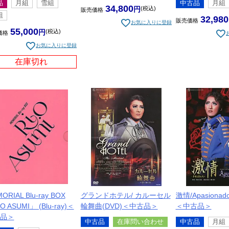
品
月組
雪組
中古品
月組
34,800
税込
販売価格
組
2014年9月-12月、『PUCK(パック)／CRYSTAL TAKARAZUKA-
32,980
販売価格
お気に入りに登録
55,000
税込
価格
2015年2月-3月、中日劇場公演『風と共に去りぬ』メラニー・ハミル
お気に入りに登録
2015年4月-7月、『1789 - バスティーユの恋人たち -』マリー・ア
在庫切れ
2015年9月、月組ミュージック・パフォーマンス『Wonder of Lo
2015年11月-2016年2月、『舞音-MANON-』／『GOLDEN JA
2016年3月、全国ツアー公演『激情-ホセとカルメン-』／『Apasionado
2016年6月 - 9月、『NOBUNAGA〈信長〉-下天の夢-』／『Forever 
2016年10月 - 11月、『アーサー王伝説』（文京シビックホール
2017年1月 - 3月、『グランドホテル』／『カルーセル輪舞曲（ロ
カヤ
ORIAL Blu-ray BOX
グランドホテル/ カルーセル
激情/Apasionado!!
O ASUMI」 (Blu-ray)＜
輪舞曲(DVD)＜中古品＞
＜中古品＞
2017年5月、『長崎しぐれ坂』／『カルーセル輪舞曲（ロンド）』（
品＞
中古品
在庫問い合わせ
中古品
月組