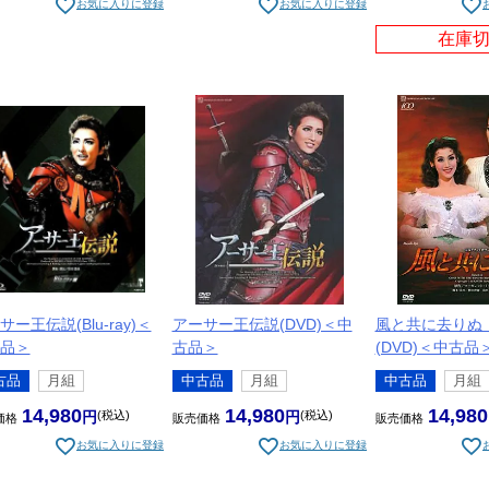
お気に入りに登録
お気に入りに登録
在庫
サー王伝説(Blu-ray)＜
アーサー王伝説(DVD)＜中
風と共に去りぬ
品＞
古品＞
(DVD)＜中古品
古品
月組
中古品
月組
中古品
月組
14,980
14,980
14,980
税込
税込
価格
販売価格
販売価格
お気に入りに登録
お気に入りに登録