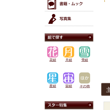
花組
月組
雪組
星組
宙組
その他