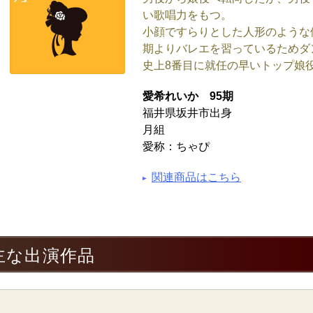
い歌唱力をもつ。
小顔ですらりとした人形のような
期よりバレエを習っているためダ
史上8番目に就任の早いトップ娘
愛希れいか 95期
福井県坂井市出身
月組
愛称：ちゃぴ
関連商品はこちら
主な出演作品