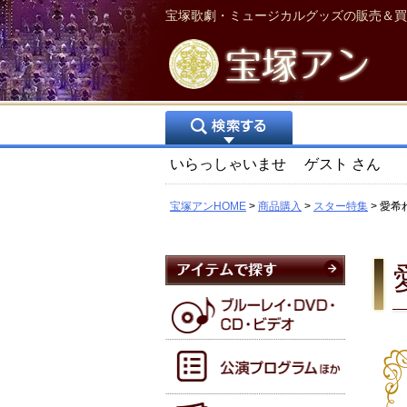
宝塚歌劇・ミュージカルグッズの販売＆買
いらっしゃいませ
ゲスト
さん
宝塚アンHOME
商品購入
スター特集
愛希