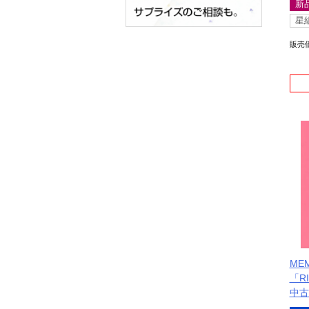
新
星
販売
MEM
「RI
中古