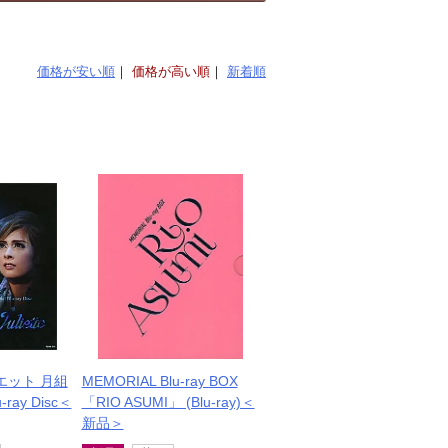
価格が安い順
価格が高い順
新着順
n Beat!』バーバラ・オブライエン
リー
』サリー・スミス
rgy!』カーラ・ド・レルヌ
』橘咲、結命
ニー・ハミルトン
誌－／TAKARAZUKA 花詩集
エット 月組
MEMORIAL Blu-ray BOX
u-ray Disc＜
「RIO ASUMI」 (Blu-ray)＜
ー号の航海日誌－／TAKARAZUKA
新品＞