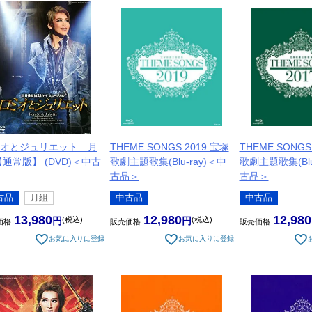
オとジュリエット 月
THEME SONGS 2019 宝塚
THEME SONGS
【通常版】 (DVD)＜中古
歌劇主題歌集(Blu-ray)＜中
歌劇主題歌集(Blu
古品＞
古品＞
古品
月組
中古品
中古品
13,980
12,980
12,980
税込
税込
価格
販売価格
販売価格
お気に入りに登録
お気に入りに登録