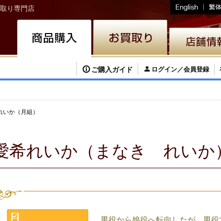
取り専門店
ご購入ガイド
ログイン／会員登録
れいか（月組）
愛希れいか（まなき れいか
男役から娘役へ転向したが、男役