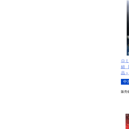
ロミ
組 
品＞
中
販売