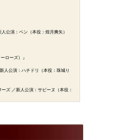
ャルル／新人公演：ベン（本役：煌月爽矢）
 ヒーローズ）』
－』新人公演：ハチドリ（本役：珠城り
ランソワーズ ／新人公演：サビーヌ（本役：
人』アリス ※バウホール公演初ヒロイ
・アステア／新人公演：ウォリス・シンプソ