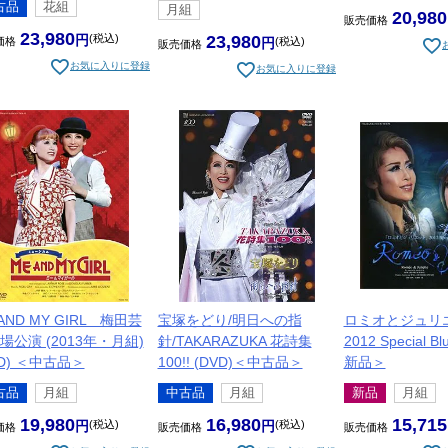
古品
花組
月組
2017年7月 - 10月、『ALL FOR ONE 〜ダルタニアンと太陽王〜』 ル
20,980
販売価格
23,980
23,980
税込
価格
税込
販売価格
2017年10月、第54回「宝塚舞踊会」
お気に入りに登録
お気に入りに登録
2017年11月-12月、全国ツアー公演『鳳凰伝－カラフとトゥーランドッ
TAKARAZUKA－イメージの結晶－』 トゥーランドット
2018年2月-5月、『カンパニー -努力（レッスン）、情熱（パッシ
ー）-』／『BADDY（バッディ）－悪党（ヤツ）は月からやって来る
2018年7月、宝塚バウホール公演『愛聖女（サントダムール）－Sainte
バウ初主演
2018年8月-11月、『エリザベート－愛と死の輪舞（ロンド）－』エ
AND MY GIRL 梅田芸
宝塚をどり/明日への指
ロミオとジュリ
場公演 (2013年・月組)
針/TAKARAZUKA 花詩集
2012 Special Bl
VD) ＜中古品＞
100!! (DVD)＜中古品＞
新品＞
古品
月組
中古品
月組
新品
月組
19,980
16,980
15,715
税込
税込
価格
販売価格
販売価格