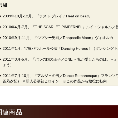
月組
2009年10月-12月、『ラスト プレイ／Heat on beat!』
2010年4月-7月、『THE SCARLET PIMPERNEL』ルイ・シ
2010年9月-11月、『ジプシー男爵／Rhapsodic Moon』ヴィオルカ
2011年1月、宝塚バウホール公演『Dancing Heroes！（ダンシング
2011年3月-5月、『バラの国の王子／ONE －私が愛したものは、
ょう）
2011年7月-10月、『アルジェの男／Dance Romanesque』フ
蒼乃夕妃） ※新人公演初ヒロイン ※この作品から娘役に転向
2011年11月-12月、宝塚バウホール・日本青年館公演『アリスの恋
ン
2012年2月-4月、『エドワード8世／Misty Station』アデール
関連商品
ン（本役：蒼乃夕妃） ※新人公演ヒロイン