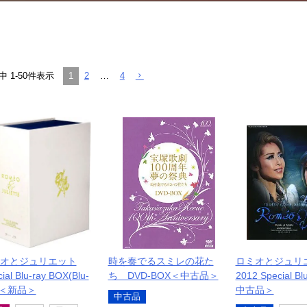
月組トップ娘役就任以降
2012年6月-9月、『ロミオとジュリエット』ジュリエット
2012年10月-11月、全国ツアー公演『愛するには短すぎる」／Heat o
1
2
…
4
中
1
-
50
件表示
2013年1月-3月、『ベルサイユのばら-オスカルとアンドレ編-』ロザ
2013年5月、梅田芸術劇場メインホール公演『ME AND MY GIRL
2013年7月-10月、『ルパン －ARSENE LUPIN－／Fantastic Ene
2013年11月-12月、全国ツアー公演『JIN-仁-／Fantastic Energy!
2014年1月、梅田芸術劇場メインホール公演『風と共に去りぬ』メラ
2014年3月-6月、『宝塚をどり／明日への指針－センチュリー号の航海日
100!!』レイラ
オとジュリエット
時を奏でるスミレの花た
ロミオとジュリ
ial Blu-ray BOX(Blu-
ち DVD-BOX＜中古品＞
2012 Special Bl
2014年7月-8月、博多座公演『宝塚をどり／明日への指針－センチュリ
y)＜新品＞
中古品＞
中古品
花詩集100!!』レイラ