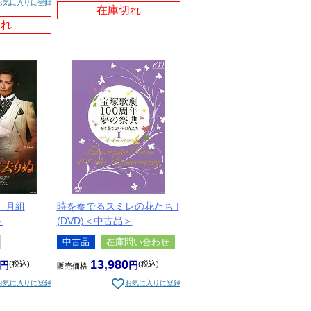
お気に入りに登録
在庫切れ
切れ
 月組
時を奏でるスミレの花たち I
＞
(DVD)＜中古品＞
中古品
在庫問い合わせ
13,980
税込
税込
販売価格
お気に入りに登録
お気に入りに登録