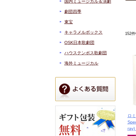
国内ミュージカル＆演劇
劇団四季
東宝
キャラメルボックス
152
件
OSK日本歌劇団
ハウステンボス歌劇団
海外ミュージカル
ロミ
Spec
ra