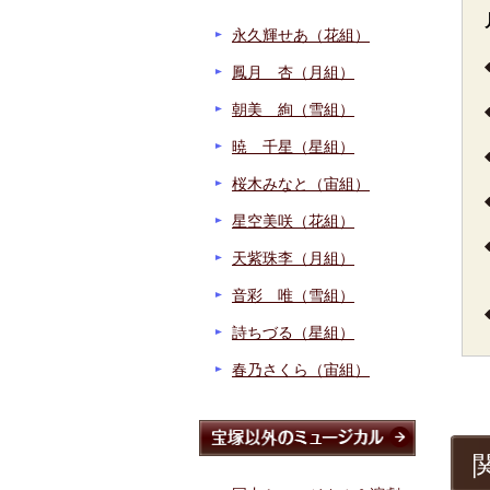
永久輝せあ（花組）
鳳月 杏（月組）
朝美 絢（雪組）
暁 千星（星組）
桜木みなと（宙組）
星空美咲（花組）
天紫珠李（月組）
音彩 唯（雪組）
詩ちづる（星組）
春乃さくら（宙組）