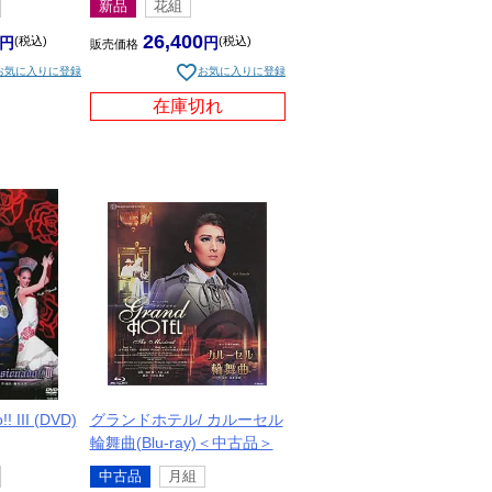
新品
花組
イメージの結晶-』ハーミア
26,400
税込
税込
販売価格
お気に入りに登録
お気に入りに登録
トン
在庫切れ
ントワネット
ve』（宝塚ホテル、第一ホテル東京）
ZZ』ファン・トゥイ・リエン（マノン）
!!(アパショナード)!!III』カルメン
LOVE‼』帰蝶
・シアタードラマシティ）グィネヴィア
ンド）』エリザヴェッタ・グルーシンス
 III (DVD)
グランドホテル/ カルーセル
輪舞曲(Blu-ray)＜中古品＞
博多座） おしま
中古品
月組