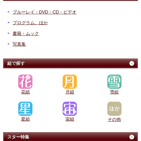
ブルーレイ・DVD・CD・ビデオ
プログラム、ほか
書籍・ムック
写真集
組で探す
花組
月組
雪組
星組
宙組
その他
スター特集