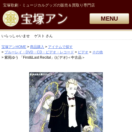
宝塚歌劇・ミュージカルグッズの販売＆買取り専門店
MENU
いらっしゃいませ
ゲスト
さん
宝塚アンHOME
商品購入
アイテムで探す
ブルーレイ・DVD・CD・ビデオ・レコード
ビデオ
その他
紫苑ゆう 「First&Last Recital」(ビデオ)＜中古品＞