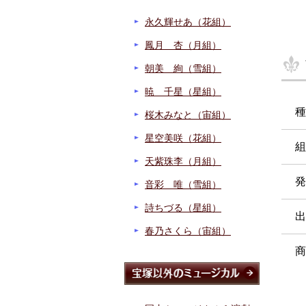
永久輝せあ（花組）
鳳月 杏（月組）
朝美 絢（雪組）
暁 千星（星組）
種
桜木みなと（宙組）
星空美咲（花組）
組
天紫珠李（月組）
発
音彩 唯（雪組）
詩ちづる（星組）
出
春乃さくら（宙組）
商