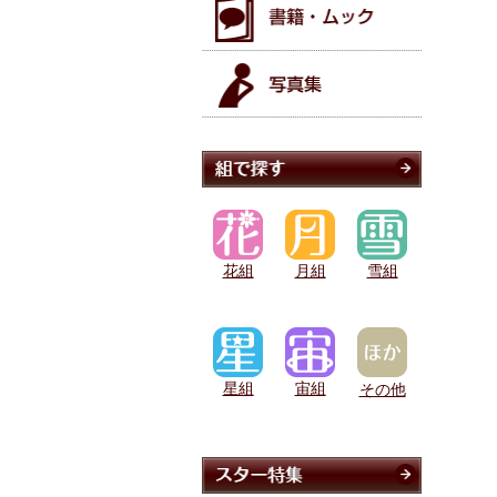
花組
月組
雪組
星組
宙組
その他