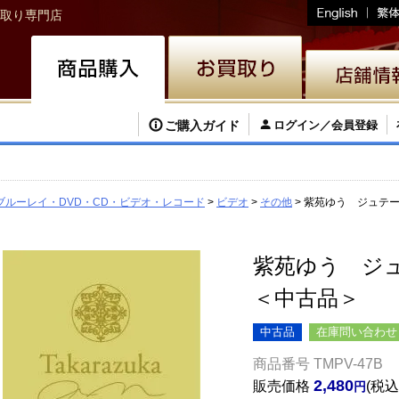
取り専門店
ご購入ガイド
ログイン／会員登録
ブルーレイ・DVD・CD・ビデオ・レコード
ビデオ
その他
紫苑ゆう ジュテー
紫苑ゆう ジュ
＜中古品＞
中古品
在庫問い合わせ
商品番号
TMPV-47B
2,480
販売価格
税込