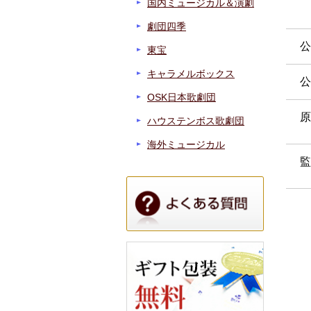
国内ミュージカル＆演劇
劇団四季
公
東宝
キャラメルボックス
公
OSK日本歌劇団
原
ハウステンボス歌劇団
海外ミュージカル
監