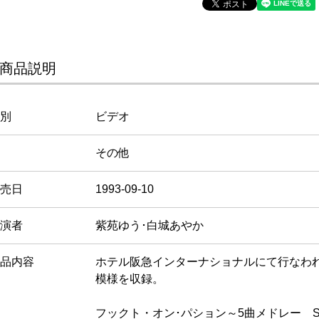
商品説明
別
ビデオ
その他
売日
1993-09-10
演者
紫苑ゆう･白城あやか
品内容
ホテル阪急インターナショナルにて行なわ
模様を収録。
フックト・オン･パション～5曲メドレー Show