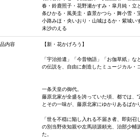
春・鈴鹿照子・花野瀬かすみ・皐月純・立
条ひかる・風美圭・森景かつら・舞小雪・
小路みほ・央いおり・山城はるか・紫城い
未沙のえる
品内容
【新・花かげろう】
「宇治拾遺」「今昔物語」「お伽草紙」な
の伝説を、自由に創造したミュージカル・
一条天皇の御代。
藤原北家が全盛を誇っていた頃、都では、“
とその一味が、藤原北家にゆかりあるばか
「世を不穏に陥し入れる不届き者、即刻召
の別当野依知親や左馬頭源頼光、治部少輔
た。