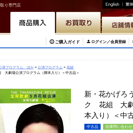
取り専門店
ご購入ガイド
ログイン／会員登録
公演プログラム、ほか
公演プログラム
花組
組 大劇場公演プログラム（脚本入り）＜中古品＞
新・花かげろ
ク 花組 大
本入り）＜中
中古品
在庫問い合わせ