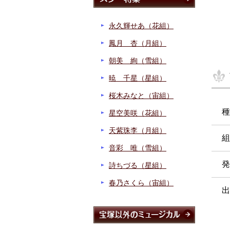
永久輝せあ（花組）
鳳月 杏（月組）
朝美 絢（雪組）
暁 千星（星組）
桜木みなと（宙組）
種
星空美咲（花組）
天紫珠李（月組）
組
音彩 唯（雪組）
発
詩ちづる（星組）
春乃さくら（宙組）
出