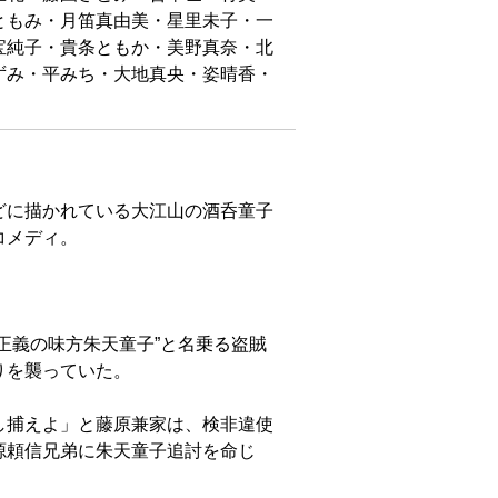
ともみ・月笛真由美・星里未子・一
宝純子・貴条ともか・美野真奈・北
ずみ・平みち・大地真央・姿晴香・
どに描かれている大江山の酒呑童子
コメディ。
正義の味方朱天童子”と名乗る盗賊
りを襲っていた。
し捕えよ」と藤原兼家は、検非違使
源頼信兄弟に朱天童子追討を命じ