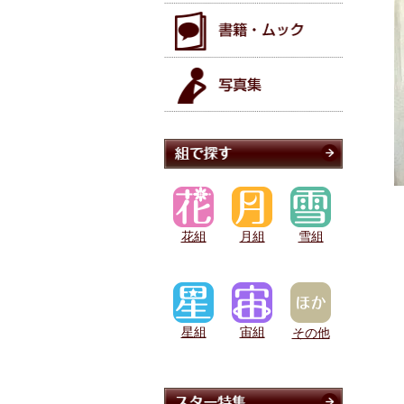
花組
月組
雪組
星組
宙組
その他