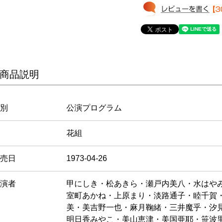
商品説明
別
公演プログラム
花組
売日
1973-04-26
演者
甲にしき・松あきら・瀬戸内美八・水はや
室町あかね・上原まり・淡路通子・睦千賀
美・美吉野一也・麻月鞠緒・三井魔乎・汐
明日香みやこ・美山恵津・美国亜耶・笹波