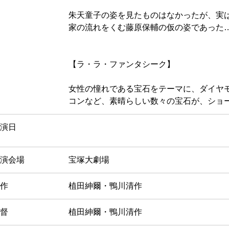
朱天童子の姿を見たものはなかったが、実
家の流れをくむ藤原保輔の仮の姿であった
【ラ・ラ・ファンタシーク】
女性の憧れである宝石をテーマに、ダイヤ
コンなど、素晴らしい数々の宝石が、ショ
演日
演会場
宝塚大劇場
作
植田紳爾・鴨川清作
督
植田紳爾・鴨川清作