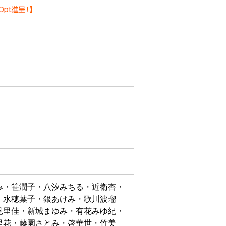
み・笹潤子・八汐みちる・近衛杏・
・水穂葉子・銀あけみ・歌川波瑠
見里佳・新城まゆみ・有花みゆ紀・
里花・藤園さとみ・啓華世・竹美