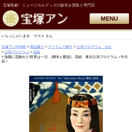
宝塚歌劇・ミュージカルグッズの販売＆買取り専門店
MENU
いらっしゃいませ
ゲスト
さん
宝塚アンHOME
商品購入
アイテムで探す
公演プログラム、ほか
公演プログラム
花組
洛陽に花散れど/世界は一日 (脚本と配役) 花組 東京公演プログラム＜中古
品＞