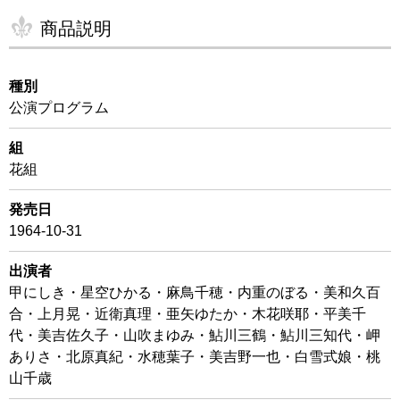
商品説明
種別
公演プログラム
組
花組
発売日
1964-10-31
出演者
甲にしき・星空ひかる・麻鳥千穂・内重のぼる・美和久百
合・上月晃・近衛真理・亜矢ゆたか・木花咲耶・平美千
代・美吉佐久子・山吹まゆみ・鮎川三鶴・鮎川三知代・岬
ありさ・北原真紀・水穂葉子・美吉野一也・白雪式娘・桃
山千歳