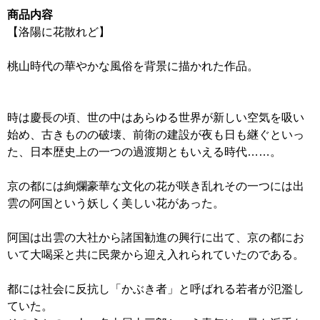
商品内容
【洛陽に花散れど】
桃山時代の華やかな風俗を背景に描かれた作品。
時は慶長の頃、世の中はあらゆる世界が新しい空気を吸い
始め、古きものの破壊、前衛の建設が夜も日も継ぐといっ
た、日本歴史上の一つの過渡期ともいえる時代……。
京の都には絢爛豪華な文化の花が咲き乱れその一つには出
雲の阿国という妖しく美しい花があった。
阿国は出雲の大社から諸国勧進の興行に出て、京の都にお
いて大喝采と共に民衆から迎え入れられていたのである。
都には社会に反抗し「かぶき者」と呼ばれる若者が氾濫し
ていた。