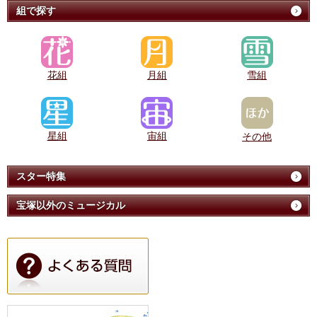
組で探す
花組
月組
雪組
星組
宙組
その他
スター特集
宝塚以外のミュージカル