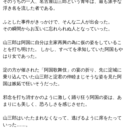
そのうちの一人、名古屋山三郎という青年は、最も派手な
浮き名を流した者である。
ふとした事件がきっかけで、そんな二人が出会った。
その瞬間からお互いに忘れられぬ人となっていった。
山三郎は阿国に自分は主家再興の為に仮の姿をしているこ
とを打ち明けた。 しかし、すべてを承知していた阿国もや
はり女であった。
淀の方が催された「阿国歌舞伎」の宴の折り、先に淀城に
乗り込んでいた山三郎と淀君の仲睦まじそうな姿を見た阿
国は嫉妬で狂いそうだった。
邪念を打ち消すかのように激しく踊り狂う阿国の姿は、あ
まりにも美しく、恐ろしさを感じさせた。
山三郎はいたたまれなくなって、逃げるように席をたって
いった……。