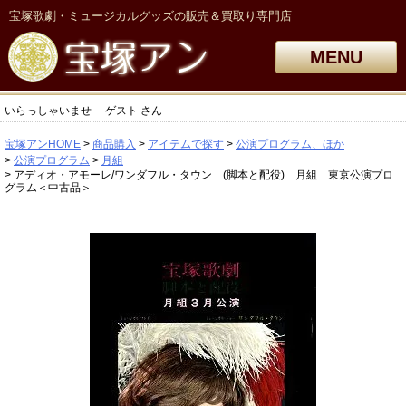
宝塚歌劇・ミュージカルグッズの販売＆買取り専門店
MENU
いらっしゃいませ
ゲスト
さん
宝塚アンHOME
商品購入
アイテムで探す
公演プログラム、ほか
公演プログラム
月組
アディオ・アモーレ/ワンダフル・タウン (脚本と配役) 月組 東京公演プロ
グラム＜中古品＞