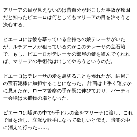
アリーアの目が見えないのは昔自分が起こした事故が原因
だと知ったピエーロは何としてもマリーアの目を治そうと
決心する。
ピエーロには彼を慕っている金持ちの娘テレーサがいた
が、ルチアーノが狙っているのがこのテレーサの宝石箱
で、もし、ピエーロがテレーサの部屋の鍵を盗んでくれれ
ば、マリーアの手術代は出してやろうというのだ。
ピエーロはテレーサの愛を裏切ることを怖れたが、結局こ
の宝石泥棒に加担することになった。 計画は上手く運ぶか
に見えたが、ローマ警察の手が既に伸びており、パーティ
ー会場は大捕物の場となった。
ピエーロは騒ぎの中で5千ドルの金をマリーナに渡し、これ
で目を治し、立派な歌手になって欲しいと伝え、暗闇の中
に消えて行った……。