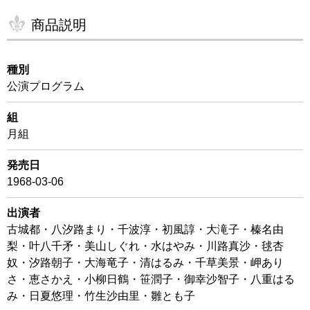
商品説明
種別
公演プログラム
組
月組
発売日
1968-03-06
出演者
古城都・八汐路まり・千波淳・初風諄・大滝子・榛名由
梨・叶八千矛・美山しぐれ・水はやみ・川路真沙・毬杏
奴・汐路朝子・大海竜子・清はるみ・千草美景・岬あり
さ・恵さかえ・小柳日鶴・笹潤子・御幸沙智子・八重はる
み・日夏悠理・竹生沙由里・雛とも子