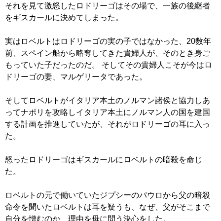
それを見て激怒したロドリーゴはその場で、一族の後継者
をギスカールに決めてしまった。
実はロベルトはロドリーゴの実の子ではなかった、20数年
前、スペイン船から略奪してきた貴婦人が、そのとき身ご
もっていた子だったのだ。 そしてその貴婦人こそが今はロ
ドリーゴの妻、マルゲリータであった。
そしてロベルトがイタリア本土のノルマン諸侯と協力しあ
ってナポリを攻略しイタリア本土にノルマン人の国を建国
する計画を推進していたが、それがロドリーゴの耳に入っ
た。
怒ったロドリーゴはギスカールにロベルトの暗殺を命じ
た。
ロベルトの元で働いていたジプシーのパウロから父の暗殺
命令を聞いたロベルトは耳を疑うも、なぜ、父がそこまで
自分を憎むのか、理由を母に問う決心をした。