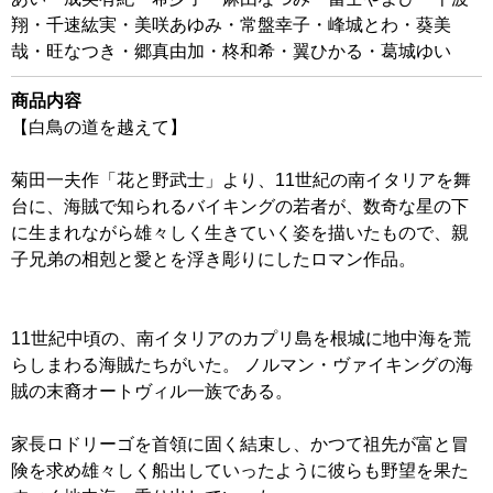
翔・千速紘実・美咲あゆみ・常盤幸子・峰城とわ・葵美
哉・旺なつき・郷真由加・柊和希・翼ひかる・葛城ゆい
商品内容
【白鳥の道を越えて】
菊田一夫作「花と野武士」より、11世紀の南イタリアを舞
台に、海賊で知られるバイキングの若者が、数奇な星の下
に生まれながら雄々しく生きていく姿を描いたもので、親
子兄弟の相剋と愛とを浮き彫りにしたロマン作品。
11世紀中頃の、南イタリアのカプリ島を根城に地中海を荒
らしまわる海賊たちがいた。 ノルマン・ヴァイキングの海
賊の末裔オートヴィル一族である。
家長ロドリーゴを首領に固く結束し、かつて祖先が富と冒
険を求め雄々しく船出していったように彼らも野望を果た