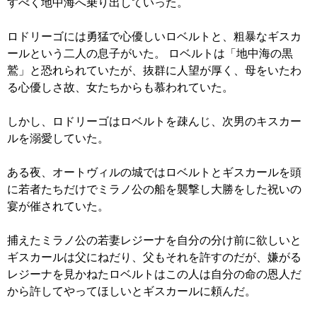
すべく地中海へ乗り出していった。
ロドリーゴには勇猛で心優しいロベルトと、粗暴なギスカ
ールという二人の息子がいた。 ロベルトは「地中海の黒
鷲」と恐れられていたが、抜群に人望が厚く、母をいたわ
る心優しさ故、女たちからも慕われていた。
しかし、ロドリーゴはロベルトを疎んじ、次男のキスカー
ルを溺愛していた。
ある夜、オートヴィルの城ではロベルトとギスカールを頭
に若者たちだけでミラノ公の船を襲撃し大勝をした祝いの
宴が催されていた。
捕えたミラノ公の若妻レジーナを自分の分け前に欲しいと
ギスカールは父にねだり、父もそれを許すのだが、嫌がる
レジーナを見かねたロベルトはこの人は自分の命の恩人だ
から許してやってほしいとギスカールに頼んだ。