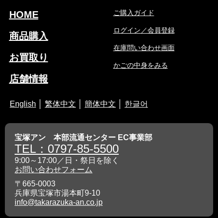
ご購入ガイド
HOME
ログイン／会員登録
商品購入
在庫問い合わせ画面
お買取り
かごの中身をみる
店舗情報
English
│
繁体中文
│
簡体中文
│
한글어
宝塚アン 本部流通センター EC事業部
TEL：0797-85-5500
9:00～17:00／日・祭日を除く
お問い合わせフォーム
〒665-0003
兵庫県宝塚市湯本町9-10
info@takarazuka-an.co.jp