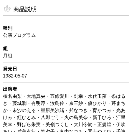
商品説明
種別
公演プログラム
組
月組
発売日
1982-05-07
出演者
榛名由梨・大地真央・五條愛川・剣幸・水代玉藻・条はる
き・藤城潤・有明淳・汝鳥伶・京三紗・優ひかり・芹まち
か・未沙のえる・星原美沙緒・邦なつき・育かつみ・光あ
けみ・紅ひとみ・八郷ごう・火の鳥美奈・新千ひろ・江里
美幸・野ばら朱実・美嶺つくし・大川令於・正規煌・伊吹
あい・成美有紀・希夕子・麻由なつみ・冨士やよひ・千波