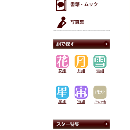
花組
月組
雪組
星組
宙組
その他