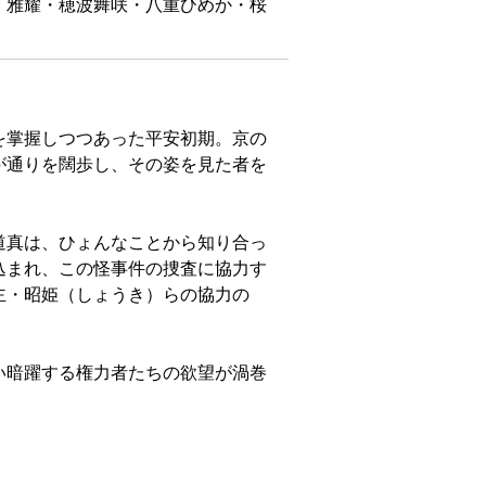
・雅耀・穂波舞咲・八重ひめか・桜
を掌握しつつあった平安初期。京の
が通りを闊歩し、その姿を見た者を
道真は、ひょんなことから知り合っ
込まれ、この怪事件の捜査に協力す
主・昭姫（しょうき）らの協力の
。
い暗躍する権力者たちの欲望が渦巻