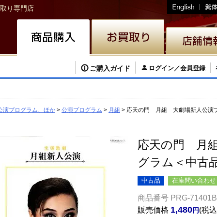
取り専門店
ご購入ガイド
ログイン／会員登録
公演プログラム、ほか
公演プログラム
月組
応天の門 月組 大劇場新人公演
応天の門 月
グラム＜中古
中古品
在庫問い合わせ
商品番号
PRG-71401B
1,480
販売価格
税込