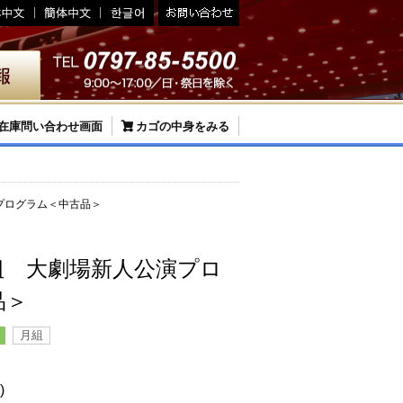
在庫問い合わせ画面
カゴの中身をみる
プログラム＜中古品＞
組 大劇場新人公演プロ
品＞
月組