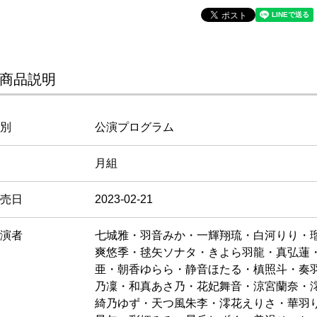
商品説明
別
公演プログラム
月組
売日
2023-02-21
演者
七城雅・羽音みか・一輝翔琉・白河りり・
爽悠季・毬矢ソナタ・きよら羽龍・真弘蓮
亜・朝香ゆらら・静音ほたる・槙照斗・奏
乃凜・和真あさ乃・花妃舞音・涼宮蘭奈・
綺乃ゆず・天つ風朱李・澪花えりさ・華羽