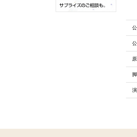
公
公
原
脚
演