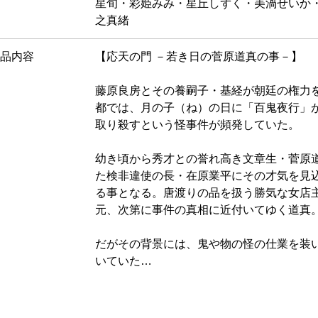
星旬・彩姫みみ・星丘しずく・美渦せいか
之真緒
品内容
【応天の門 －若き日の菅原道真の事－】
藤原良房とその養嗣子・基経が朝廷の権力
都では、月の子（ね）の日に「百鬼夜行」
取り殺すという怪事件が頻発していた。
幼き頃から秀才との誉れ高き文章生・菅原
た検非違使の長・在原業平にその才気を見
る事となる。唐渡りの品を扱う勝気な女店
元、次第に事件の真相に近付いてゆく道真
だがその背景には、鬼や物の怪の仕業を装
いていた…