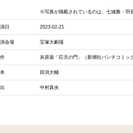
※写真が掲載されているのは、七城雅・羽
演日
2023-02-21
演会場
宝塚大劇場
作
灰原薬「応天の門」（新潮社バンチコミッ
本
田渕大輔
出
中村真央