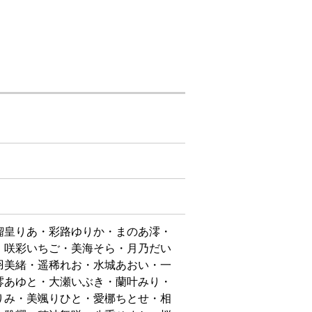
瑠皇りあ・彩路ゆりか・まのあ澪・
・咲彩いちご・美海そら・月乃だい
羽美緒・遥稀れお・水城あおい・一
澪あゆと・大瀬いぶき・蘭叶みり・
りみ・美颯りひと・愛梛ちとせ・相