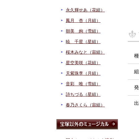
永久輝せあ（花組）
鳳月 杏（月組）
朝美 絢（雪組）
暁 千星（星組）
桜木みなと（宙組）
種
星空美咲（花組）
組
天紫珠李（月組）
音彩 唯（雪組）
発
詩ちづる（星組）
出
春乃さくら（宙組）