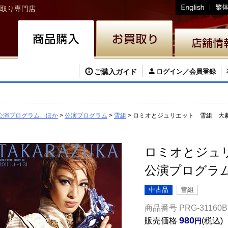
取り専門店
ご購入ガイド
ログイン／会員登録
公演プログラム、ほか
公演プログラム
雪組
ロミオとジュリエット 雪組 大
ロミオとジュ
公演プログラ
中古品
雪組
商品番号
PRG-31160B
980
販売価格
税込