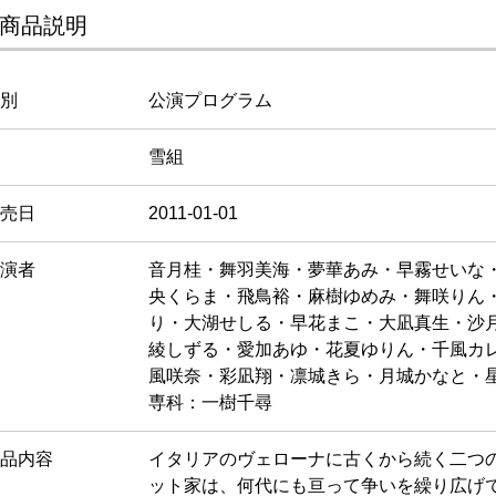
商品説明
別
公演プログラム
雪組
売日
2011-01-01
演者
音月桂・舞羽美海・夢華あみ・早霧せいな
央くらま・飛鳥裕・麻樹ゆめみ・舞咲りん
り・大湖せしる・早花まこ・大凪真生・沙
綾しずる・愛加あゆ・花夏ゆりん・千風カ
風咲奈・彩凪翔・凛城きら・月城かなと・
専科：一樹千尋
品内容
イタリアのヴェローナに古くから続く二つ
ット家は、何代にも亘って争いを繰り広げ