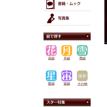
花組
月組
雪組
星組
宙組
その他