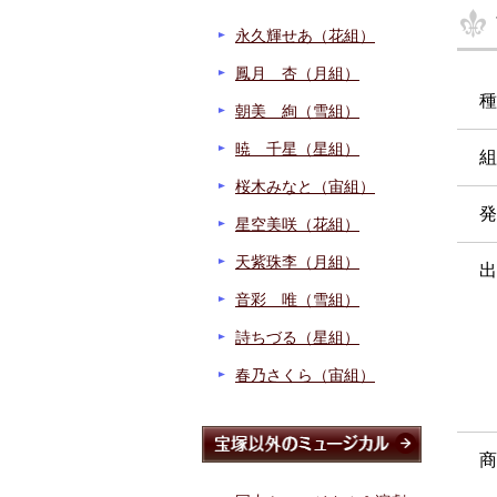
永久輝せあ（花組）
鳳月 杏（月組）
種
朝美 絢（雪組）
暁 千星（星組）
組
桜木みなと（宙組）
発
星空美咲（花組）
天紫珠李（月組）
出
音彩 唯（雪組）
詩ちづる（星組）
春乃さくら（宙組）
商