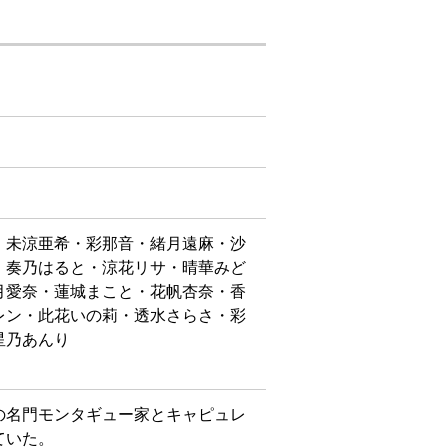
・未涼亜希・彩那音・緒月遠麻・沙
・奏乃はると・涼花リサ・晴華みど
月愛奈・蓮城まこと・花帆杏奈・香
レン・此花いの莉・透水さらさ・彩
星乃あんり
の名門モンタギュー家とキャピュレ
ていた。