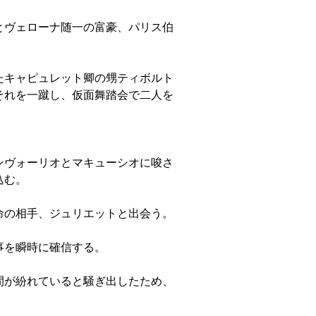
とヴェローナ随一の富豪、パリス伯
たキャピュレット卿の甥ティボルト
それを一蹴し、仮面舞踏会で二人を
ンヴォーリオとマキューシオに唆さ
込む。
命の相手、ジュリエットと出会う。
事を瞬時に確信する。
間が紛れていると騒ぎ出したため、