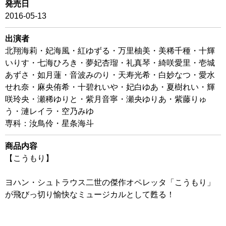
発売日
2016-05-13
出演者
北翔海莉・妃海風・紅ゆずる・万里柚美・美稀千種・十輝
いりす・七海ひろき・夢妃杏瑠・礼真琴・綺咲愛里・壱城
あずさ・如月蓮・音波みのり・天寿光希・白妙なつ・愛水
せれ奈・麻央侑希・十碧れいや・妃白ゆあ・夏樹れい・輝
咲玲央・瀬稀ゆりと・紫月音寧・瀬央ゆりあ・紫藤りゅ
う・漣レイラ・空乃みゆ
専科：汝鳥伶・星条海斗
商品内容
【こうもり】
ヨハン・シュトラウス二世の傑作オペレッタ「こうもり」
が飛びっ切り愉快なミュージカルとして甦る！