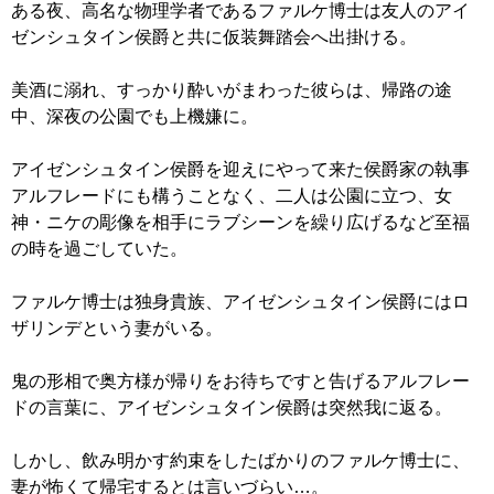
ある夜、高名な物理学者であるファルケ博士は友人のアイ
ゼンシュタイン侯爵と共に仮装舞踏会へ出掛ける。
美酒に溺れ、すっかり酔いがまわった彼らは、帰路の途
中、深夜の公園でも上機嫌に。
アイゼンシュタイン侯爵を迎えにやって来た侯爵家の執事
アルフレードにも構うことなく、二人は公園に立つ、女
神・ニケの彫像を相手にラブシーンを繰り広げるなど至福
の時を過ごしていた。
ファルケ博士は独身貴族、アイゼンシュタイン侯爵にはロ
ザリンデという妻がいる。
鬼の形相で奥方様が帰りをお待ちですと告げるアルフレー
ドの言葉に、アイゼンシュタイン侯爵は突然我に返る。
しかし、飲み明かす約束をしたばかりのファルケ博士に、
妻が怖くて帰宅するとは言いづらい…。