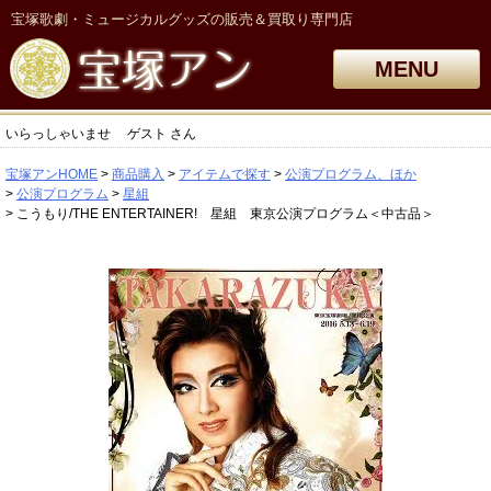
宝塚歌劇・ミュージカルグッズの販売＆買取り専門店
MENU
いらっしゃいませ
ゲスト
さん
宝塚アンHOME
商品購入
アイテムで探す
公演プログラム、ほか
公演プログラム
星組
こうもり/THE ENTERTAINER! 星組 東京公演プログラム＜中古品＞