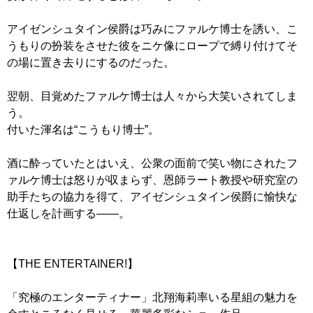
アイゼンシュタイン侯爵は巧みにファルケ博士を誘い、こ
うもりの扮装をさせた彼をニケ像にロープで縛り付けてそ
の場に置き去りにするのだった。
翌朝、目覚めたファルケ博士は人々から大笑いされてしま
う。
付いた渾名は“こうもり博士”。
酒に酔っていたとはいえ、公衆の面前で笑い物にされたフ
ァルケ博士は怒りが収まらず、恩師ラート教授や研究室の
助手たちの協力を得て、アイゼンシュタイン侯爵に愉快な
仕返しを計画する――。
【THE ENTERTAINER!】
「究極のエンターティナー」北翔海莉率いる星組の魅力を