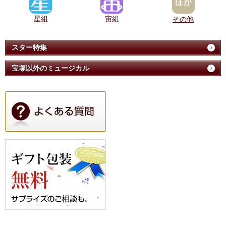
星組
宙組
その他
スター特集
宝塚以外のミュージカル