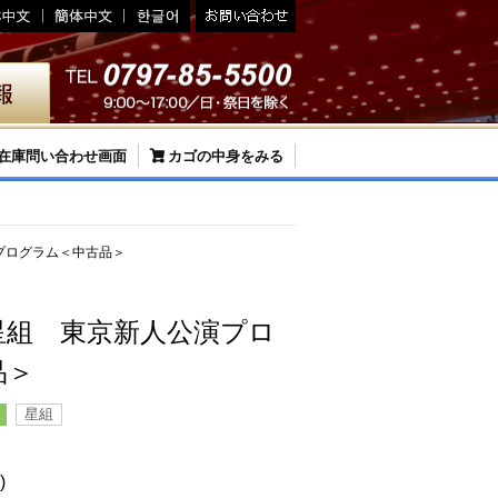
在庫問い合わせ画面
カゴの中身をみる
プログラム＜中古品＞
星組 東京新人公演プロ
品＞
星組