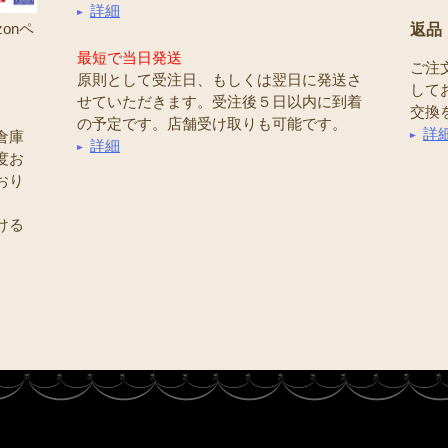
詳細
onペ
返品
最短で当日発送
ご注
原則として受注日、もしくは翌日に発送さ
して
せていただきます。受注後５日以内に到着
交換
の予定です。店舗受け取りも可能です。
詳
倉庫
詳細
度お
おり
ける