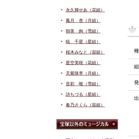
永久輝せあ（花組）
鳳月 杏（月組）
朝美 絢（雪組）
暁 千星（星組）
種
桜木みなと（宙組）
星空美咲（花組）
組
天紫珠李（月組）
発
音彩 唯（雪組）
詩ちづる（星組）
出
春乃さくら（宙組）