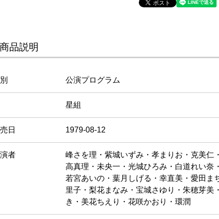
商品説明
別
公演プログラム
星組
売日
1979-08-12
演者
峰さを理・紫城いずみ・孝まりお・克美仁
高真理・未央一・光城ひろみ・白道れい奈
若宮あいの・葉月しげる・幸直美・愛田ま
里子・梨花まなみ・宝城さゆり・朱穂芽美
き・美花ちえり・花咲かおり・環潤