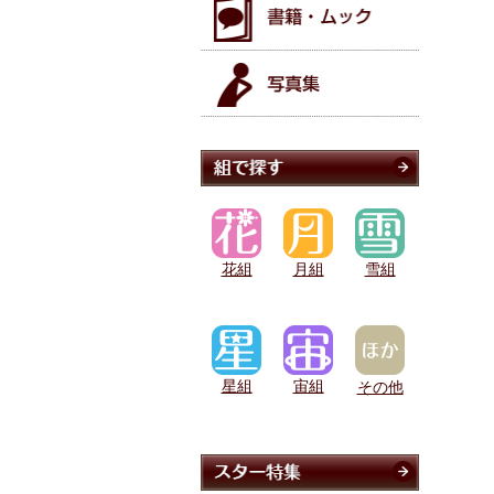
花組
月組
雪組
星組
宙組
その他