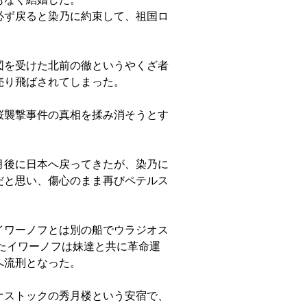
必ず戻ると染乃に約束して、祖国ロ
図を受けた北前の徹というやくざ者
売り飛ばされてしまった。
桜襲撃事件の真相を揉み消そうとす
月後に日本へ戻ってきたが、染乃に
だと思い、傷心のまま再びペテルス
イワーノフとは別の船でウラジオス
たイワーノフは妹達と共に革命運
へ流刑となった。
オストックの秀月楼という安宿で、