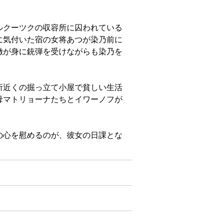
ルクーツクの収容所に囚われている
に気付いた宿の女将あつが染乃前に
徹が身に銃弾を受けながらも染乃を
所近くの掘っ立て小屋で貧しい生活
母マトリョーナたちとイワーノフが
の心を慰めるのが、彼女の日課とな