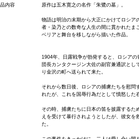
品内容
原作は五木寛之の名作「朱鷺の墓」。
物語は明治の末期から大正にかけてロシア
者・染乃との数奇な人生の間に貫かれたま
ベリアと舞台を移しながら描いた作品。
1904年、日露戦争が勃発すると、ロシア
団長カンタクージン大佐の副官兼通訳とし
り金沢の町へ送られて来た。
それから数日後、ロシアの捕虜たちを慰問
れたが、これを国辱行為だとして憤怒した
その時、捕虜たちに日本の笛を披露するた
えを受けて暴行されようとしたが、彼女を
た。
この事件をきっかけに、二人は愛し合い間