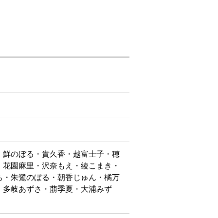
・鮮のぼる・貴久香・越富士子・穂
・花園麻里・沢奈もえ・綾こまき・
ち・朱鷺のぼる・朝香じゅん・橘万
・多岐あずさ・萠季夏・大浦みず