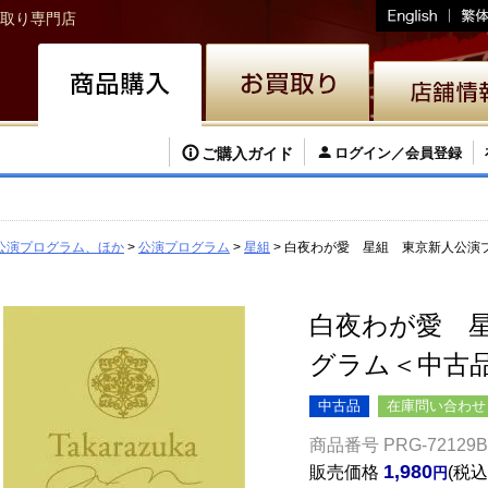
取り専門店
ご購入ガイド
ログイン／会員登録
公演プログラム、ほか
公演プログラム
星組
白夜わが愛 星組 東京新人公演
白夜わが愛 
グラム＜中古
中古品
在庫問い合わせ
商品番号
PRG-72129B
1,980
販売価格
税込