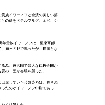
の貴族イワーノフと金沢の美しい芸
ことの愛をペテルブルグ、金沢、シ
の青年貴族イワーノフは、極東軍師
て、満州の野で戦ったが、捕虜とな
する為、兼六園で盛大な観桜会開か
右翼の一団が会場を襲った。
め出席していた芸妓染乃は、巻き添
救ったのがイワーノフ中尉であっ
もなく結婚した。