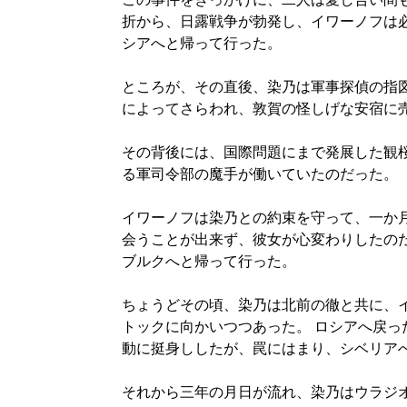
折から、日露戦争が勃発し、イワーノフは
シアへと帰って行った。
ところが、その直後、染乃は軍事探偵の指
によってさらわれ、敦賀の怪しげな安宿に
その背後には、国際問題にまで発展した観
る軍司令部の魔手が働いていたのだった。
イワーノフは染乃との約束を守って、一か
会うことが出来ず、彼女が心変わりしたの
ブルクへと帰って行った。
ちょうどその頃、染乃は北前の徹と共に、
トックに向かいつつあった。 ロシアへ戻っ
動に挺身ししたが、罠にはまり、シベリア
それから三年の月日が流れ、染乃はウラジ