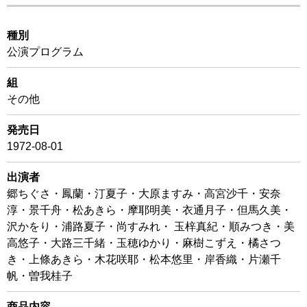
種別
公演プログラム
組
その他
発売日
1972-08-01
出演者
郷ちぐさ・鳳蘭・汀夏子・大原ますみ・高宮沙千・安奈
淳・景千舟・松あきら・摩耶明美・衣通月子・但馬久美・
沢かをり・浦路夏子・尚すみれ・ 玉梓真紀・順みつき・美
高悠子・大路三千緒・玉穂ゆかり・麻樹こずえ・橘さつ
き・上條あきら・木花咲耶・松本悠里・岸香織・片瀬千
帆・曽我桂子
商品内容