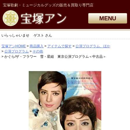
宝塚歌劇・ミュージカルグッズの販売＆買取り専門店
MENU
いらっしゃいませ
ゲスト
さん
宝塚アンHOME
商品購入
アイテムで探す
公演プログラム、ほか
公演プログラム
その他
かぐら/ザ・フラワー 雪・星組 東京公演プログラム＜中古品＞