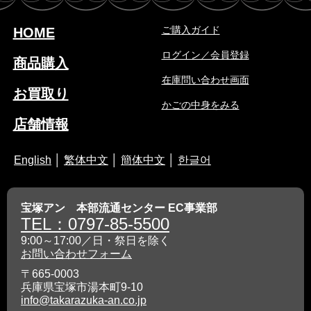
ご購入ガイド
HOME
ログイン／会員登録
商品購入
在庫問い合わせ画面
お買取り
かごの中身をみる
店舗情報
English
│
繁体中文
│
簡体中文
│
한글어
宝塚アン 本部流通センター EC事業部
TEL：0797-85-5500
9:00～17:00／日・祭日を除く
お問い合わせフォーム
〒665-0003
兵庫県宝塚市湯本町9-10
info@takarazuka-an.co.jp