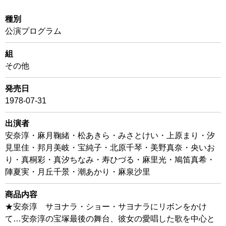
種別
公演プログラム
組
その他
発売日
1978-07-31
出演者
安奈淳・麻月鞠緒・松あきら・みさとけい・上原まり・汐
見里佳・邦月美岐・宝純子・北原千琴・美野真奈・央いお
り・真桐彩・真汐ちなみ・寿ひづる・麻里光・鳩笛真希・
陣夏実・月丘千景・潮あかり・麻泉沙里
商品内容
★安奈淳 サヨナラ・ショー・サヨナラにリボンをかけ
て…安奈淳の宝塚最後の舞台、彼女の愛唱した歌を中心と