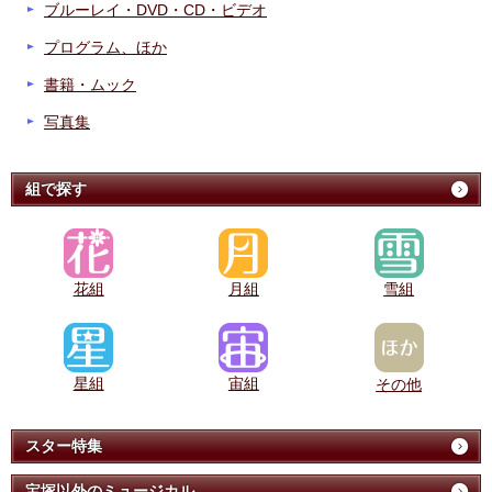
ブルーレイ・DVD・CD・ビデオ
プログラム、ほか
書籍・ムック
写真集
組で探す
花組
月組
雪組
星組
宙組
その他
スター特集
宝塚以外のミュージカル