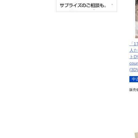
「1
人た
トDV
co
(3
中
販売