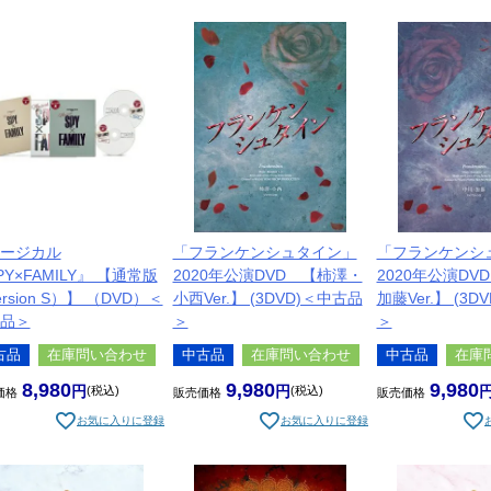
ージカル
「フランケンシュタイン」
「フランケンシ
PY×FAMILY』 【通常版
2020年公演DVD 【柿澤・
2020年公演DV
rsion S）】 （DVD）＜
小西Ver.】 (3DVD)＜中古品
加藤Ver.】 (3
品＞
＞
＞
古品
在庫問い合わせ
中古品
在庫問い合わせ
中古品
在庫
8,980
9,980
9,980
税込
税込
価格
販売価格
販売価格
お気に入りに登録
お気に入りに登録