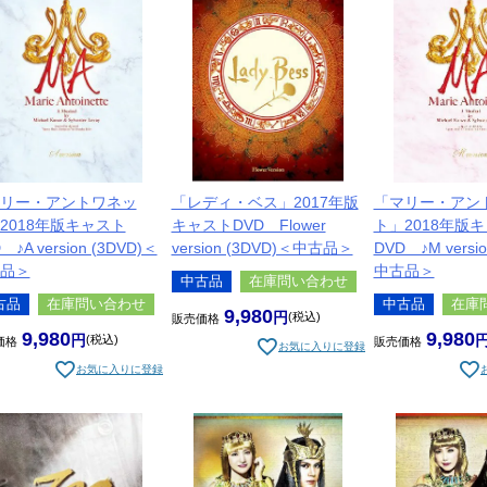
リー・アントワネッ
「レディ・ベス」2017年版
「マリー・アン
2018年版キャスト
キャストDVD Flower
ト」2018年版
 ♪A version (3DVD)＜
version (3DVD)＜中古品＞
DVD ♪M versi
品＞
中古品＞
中古品
在庫問い合わせ
古品
在庫問い合わせ
中古品
在庫
9,980
税込
販売価格
9,980
9,980
税込
価格
販売価格
お気に入りに登録
お気に入りに登録