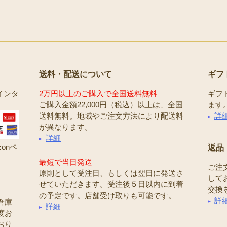
送料・配送について
ギフ
インタ
2万円以上のご購入で全国送料無料
ギフ
ご購入金額22,000円（税込）以上は、全国
ます
送料無料。地域やご注文方法により配送料
詳
が異なります。
詳細
onペ
返品
最短で当日発送
ご注
原則として受注日、もしくは翌日に発送さ
して
せていただきます。受注後５日以内に到着
交換
の予定です。店舗受け取りも可能です。
詳
倉庫
詳細
度お
おり