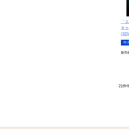
「エ
キャス
(3
中
販売
21
件