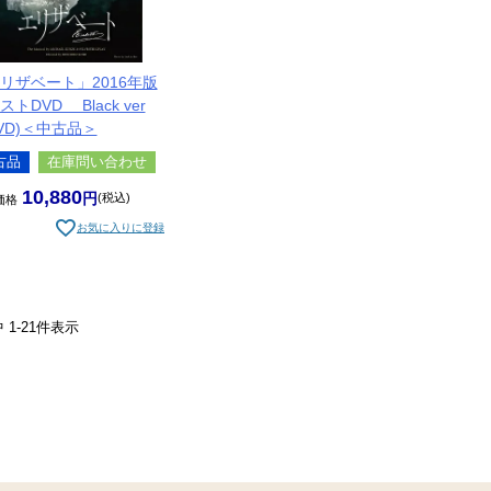
リザベート」2016年版
トDVD Black ver
DVD)＜中古品＞
古品
在庫問い合わせ
10,880
税込
価格
お気に入りに登録
中
1
-
21
件表示