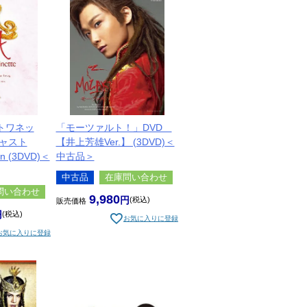
トワネッ
「モーツァルト！」DVD
キャスト
【井上芳雄Ver.】 (3DVD)＜
on (3DVD)＜
中古品＞
中古品
在庫問い合わせ
問い合わせ
9,980
税込
販売価格
税込
お気に入りに登録
お気に入りに登録