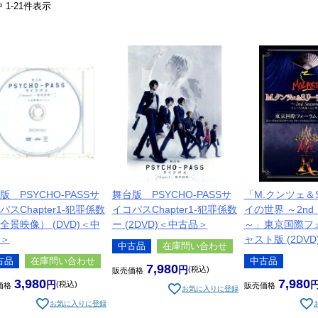
中
1
-
21
件表示
版 PSYCHO-PASSサ
舞台版 PSYCHO-PASSサ
「M.クンツェ＆
パスChapter1-犯罪係数
イコパスChapter1-犯罪係数
イの世界 ～2nd 
全景映像） (DVD)＜中
ー (2DVD)＜中古品＞
～」東京国際フ
＞
ャスト版 (2DV
中古品
在庫問い合わせ
古品
在庫問い合わせ
中古品
7,980
税込
販売価格
3,980
7,980
税込
価格
販売価格
お気に入りに登録
お気に入りに登録