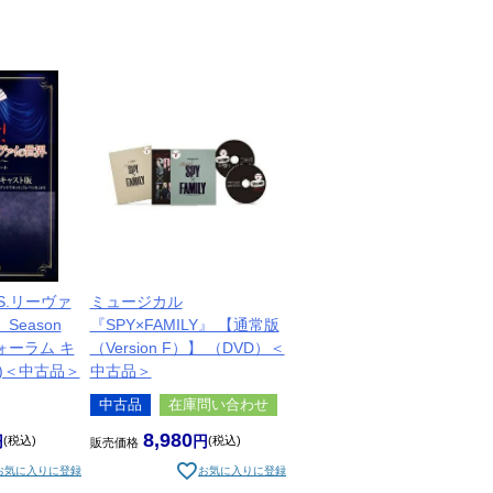
S.リーヴァ
ミュージカル
Season
『SPY×FAMILY』 【通常版
ォーラム キ
（Version F）】 （DVD）＜
D)＜中古品＞
中古品＞
中古品
在庫問い合わせ
8,980
税込
税込
販売価格
お気に入りに登録
お気に入りに登録