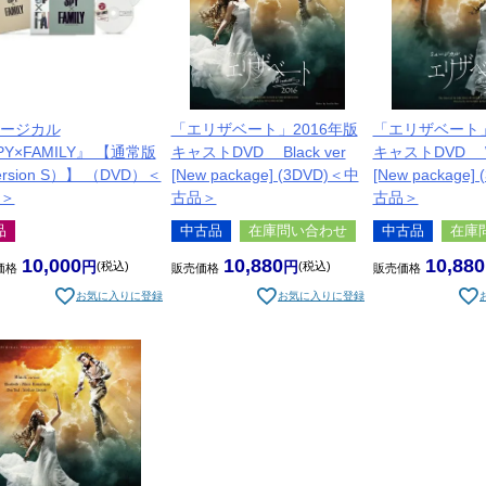
ージカル
「エリザベート」2016年版
「エリザベート」
PY×FAMILY』 【通常版
キャストDVD Black ver
キャストDVD Whi
rsion S）】 （DVD）＜
[New package] (3DVD)＜中
[New package]
＞
古品＞
古品＞
品
中古品
在庫問い合わせ
中古品
在庫
10,000
10,880
10,880
税込
税込
価格
販売価格
販売価格
お気に入りに登録
お気に入りに登録