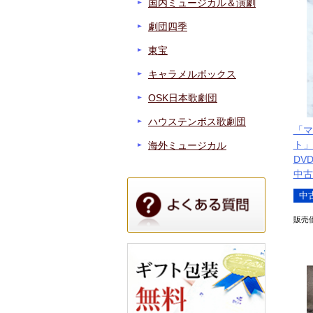
国内ミュージカル＆演劇
劇団四季
東宝
キャラメルボックス
OSK日本歌劇団
ハウステンボス歌劇団
「マ
ト」
海外ミュージカル
DVD
中古
中
販売