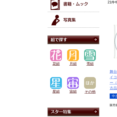
21
件
花組
月組
雪組
舞台
イコ
ー（
古品
星組
宙組
その他
中
販売