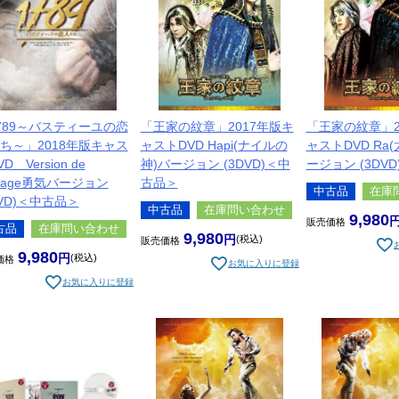
789～バスティーユの恋
「王家の紋章」2017年版キ
「王家の紋章」2
ち～」2018年版キャス
ャストDVD Hapi(ナイルの
ャストDVD Ra
D Version de
神)バージョン (3DVD)＜中
ージョン (3DV
urage勇気バージョン
古品＞
中古品
在庫
DVD)＜中古品＞
中古品
在庫問い合わせ
9,980
販売価格
古品
在庫問い合わせ
9,980
税込
販売価格
9,980
税込
価格
お気に入りに登録
お気に入りに登録