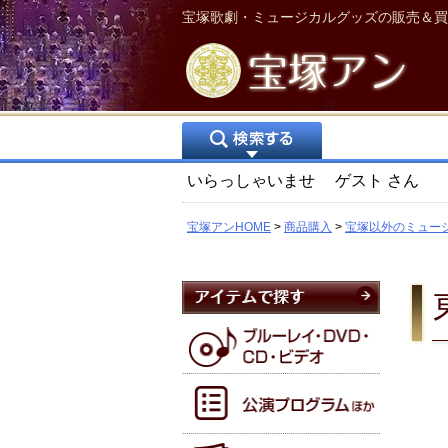
宝塚歌劇・ミュージカルグッズの販売＆買
いらっしゃいませ
ゲスト
さん
宝塚アンHOME
商品購入
宝塚以外のミュー