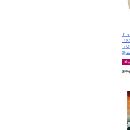
ミュ
『S
（Ve
新品
新
販売