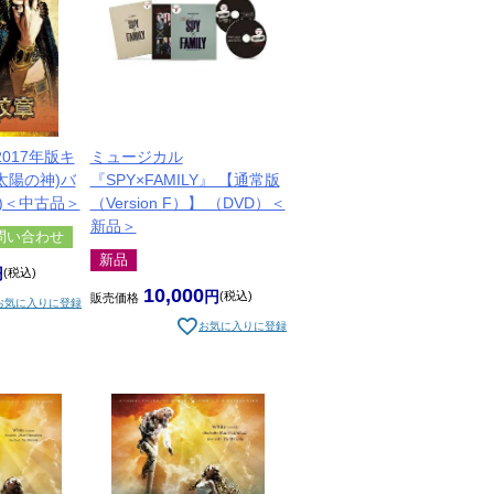
017年版キ
ミュージカル
(太陽の神)バ
『SPY×FAMILY』 【通常版
D)＜中古品＞
（Version F）】 （DVD）＜
新品＞
問い合わせ
新品
税込
10,000
税込
販売価格
お気に入りに登録
お気に入りに登録