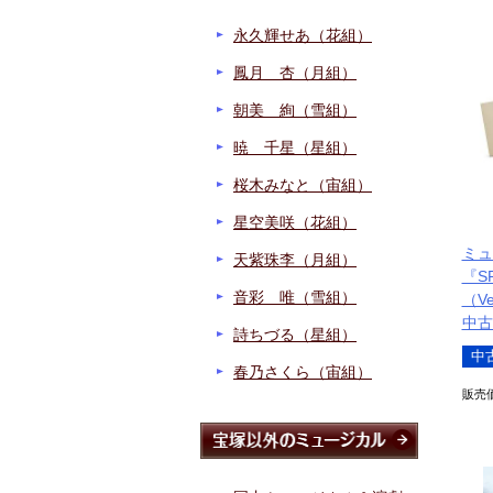
永久輝せあ（花組）
鳳月 杏（月組）
朝美 絢（雪組）
暁 千星（星組）
桜木みなと（宙組）
星空美咲（花組）
ミュ
天紫珠李（月組）
『S
音彩 唯（雪組）
（Ve
中古
詩ちづる（星組）
中
春乃さくら（宙組）
販売