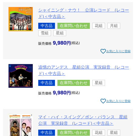
シャイニング・ナウ！ 公演レコード (レコー
ド)＜中古品＞
中古品
在庫問い合わせ
花組
月組
雪組
星組
9,980
税込
販売価格
お気に入りに登録
追憶のアンデス 星組公演 実況録音 (レコー
ド)＜中古品＞
中古品
在庫問い合わせ
星組
9,980
税込
販売価格
お気に入りに登録
マイ・ハイ・スイング／ボン・バランス 星組
公演 実況録音 (レコード)＜中古品＞
中古品
在庫問い合わせ
花組
星組