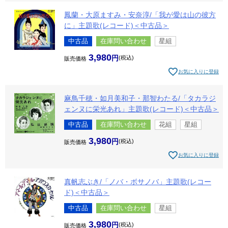
鳳蘭・大原ますみ・安奈淳/「我が愛は山の彼方
に」主題歌(レコード)＜中古品＞
中古品
在庫問い合わせ
星組
3,980
税込
販売価格
お気に入りに登録
麻鳥千穂・如月美和子・那智わたる/「タカラジ
ェンヌに栄光あれ」主題歌(レコード)＜中古品＞
中古品
在庫問い合わせ
花組
星組
3,980
税込
販売価格
お気に入りに登録
真帆志ぶき/「ノバ・ボサノバ」主題歌(レコー
ド)＜中古品＞
中古品
在庫問い合わせ
星組
3,980
税込
販売価格