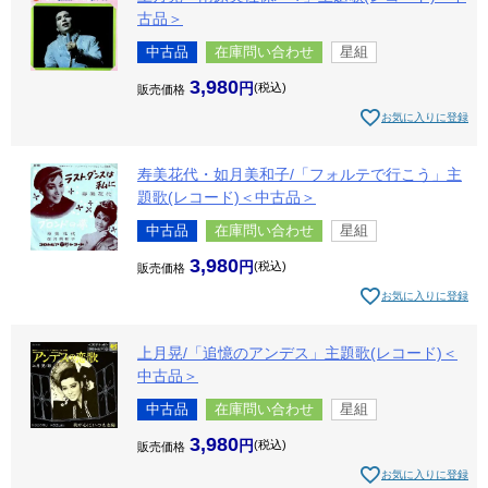
古品＞
中古品
在庫問い合わせ
星組
3,980
税込
販売価格
お気に入りに登録
寿美花代・如月美和子/「フォルテで行こう」主
題歌(レコード)＜中古品＞
中古品
在庫問い合わせ
星組
3,980
税込
販売価格
お気に入りに登録
上月晃/「追憶のアンデス」主題歌(レコード)＜
中古品＞
中古品
在庫問い合わせ
星組
3,980
税込
販売価格
お気に入りに登録