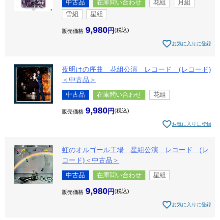
中古品
在庫問い合わせ
花組
月組
雪組
星組
9,980
税込
販売価格
お気に入りに登録
夜明けの序曲 花組公演 レコード (レコード)
＜中古品＞
中古品
在庫問い合わせ
花組
9,980
税込
販売価格
お気に入りに登録
虹のオルゴール工場 星組公演 レコード (レ
コード)＜中古品＞
中古品
在庫問い合わせ
星組
9,980
税込
販売価格
お気に入りに登録