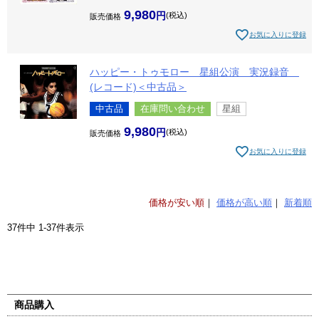
9,980
税込
販売価格
お気に入りに登録
ハッピー・トゥモロー 星組公演 実況録音
(レコード)＜中古品＞
中古品
在庫問い合わせ
星組
9,980
税込
販売価格
お気に入りに登録
価格が安い順
価格が高い順
新着順
37
件中
1
-
37
件表示
商品購入