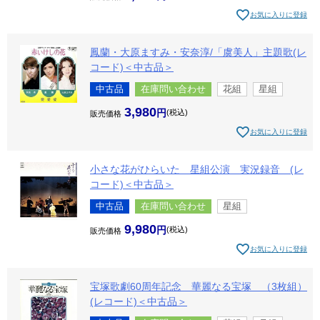
お気に入りに登録
鳳蘭・大原ますみ・安奈淳/「虞美人」主題歌(レ
コード)＜中古品＞
中古品
在庫問い合わせ
花組
星組
3,980
税込
販売価格
お気に入りに登録
小さな花がひらいた 星組公演 実況録音 (レ
コード)＜中古品＞
中古品
在庫問い合わせ
星組
9,980
税込
販売価格
お気に入りに登録
宝塚歌劇60周年記念 華麗なる宝塚 （3枚組）
(レコード)＜中古品＞