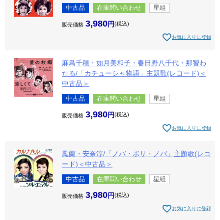
中古品
在庫問い合わせ
星組
3,980
税込
販売価格
お気に入りに登録
麻鳥千穂・如月美和子・春日野八千代・那智わ
たる/「カチューシャ物語」主題歌(レコード)＜
中古品＞
中古品
在庫問い合わせ
星組
3,980
税込
販売価格
お気に入りに登録
鳳蘭・安奈淳/「ノバ・ボサ・ノバ」主題歌(レコ
ード)＜中古品＞
中古品
在庫問い合わせ
星組
3,980
税込
販売価格
お気に入りに登録