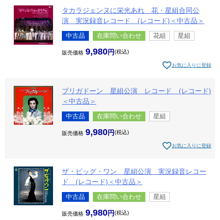
タカラジェンヌに栄光あれ 花・星組合同公
演 実況録音レコード (レコード)＜中古品＞
中古品
在庫問い合わせ
花組
星組
9,980
税込
販売価格
お気に入りに登録
ブリガドーン 星組公演 レコード (レコード)
＜中古品＞
中古品
在庫問い合わせ
星組
9,980
税込
販売価格
お気に入りに登録
ザ・ビッグ・ワン 星組公演 実況録音レコー
ド (レコード)＜中古品＞
中古品
在庫問い合わせ
星組
9,980
税込
販売価格