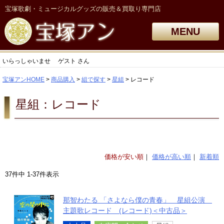
宝塚歌劇・ミュージカルグッズの販売＆買取り専門店
MENU
いらっしゃいませ
ゲスト
さん
宝塚アンHOME
商品購入
組で探す
星組
レコード
星組：レコード
価格が安い順
価格が高い順
新着順
37
件中
1
-
37
件表示
那智わたる 「さよなら僕の青春」 星組公演
主題歌レコード (レコード)＜中古品＞