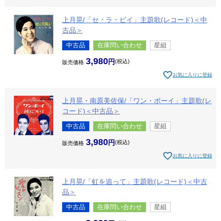
上月晃/「セ・ラ・ビイ」主題歌(レコード)＜中
古品＞
中古品
在庫問い合わせ
星組
3,980
税込
販売価格
お気に入りに登録
上月晃・南原美佐保/「ワン・ボーイ」主題歌(レ
コード)＜中古品＞
中古品
在庫問い合わせ
星組
3,980
税込
販売価格
お気に入りに登録
上月晃/「虹を追って」主題歌(レコード)＜中古
品＞
中古品
在庫問い合わせ
星組