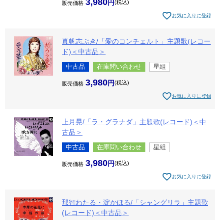
3,980
税込
販売価格
お気に入りに登録
真帆志ぶき/「愛のコンチェルト」主題歌(レコー
ド)＜中古品＞
中古品
在庫問い合わせ
星組
3,980
税込
販売価格
お気に入りに登録
上月晃/「ラ・グラナダ」主題歌(レコード)＜中
古品＞
中古品
在庫問い合わせ
星組
3,980
税込
販売価格
お気に入りに登録
那智わたる・淀かほる/「シャングリラ」主題歌
(レコード)＜中古品＞